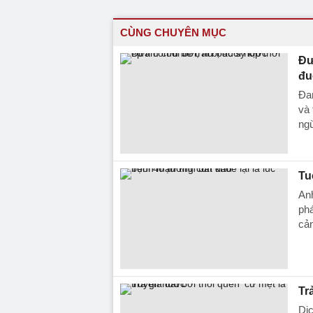
CÙNG CHUYÊN MỤC
Đư
đu
Đan
và 
ng
Tu
Anh
phá
cản
Tr
Dịc