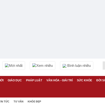
Mới nhất
Xem nhiều
Bình luận nhiều
IỚI
GIÁO DỤC
PHÁP LUẬT
VĂN HÓA - GIẢI TRÍ
SỨC KHỎE
ĐỜI S
TIN TỨC
TƯ VẤN
KHỎE ĐẸP