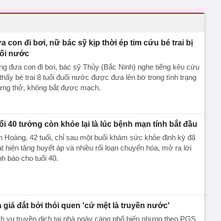
a con đi bơi, nữ bác sỹ kịp thời ép tim cứu bé trai bị
ối nước
g đưa con đi bơi, bác sỹ Thủy (Bắc Ninh) nghe tiếng kêu cứu
thấy bé trai 8 tuổi đuối nước được đưa lên bờ trong tình trạng
ừng thở, không bắt được mạch.
ổi 40 tưởng còn khỏe lại là lúc bệnh mạn tính bắt đầu
 Hoàng, 42 tuổi, chỉ sau một buổi khám sức khỏe định kỳ đã
t hiện tăng huyết áp và nhiều rối loạn chuyển hóa, mở ra lời
h báo cho tuổi 40.
ả giá đắt bởi thói quen 'cứ mệt là truyền nước'
h vụ truyền dịch tại nhà ngày càng phổ biến nhưng theo PGS