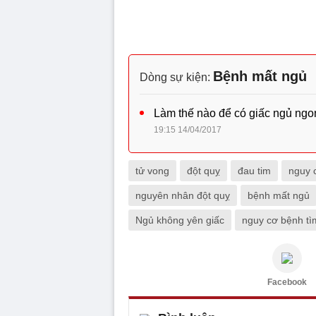
Bệnh mất ngủ
Dòng sự kiện:
Làm thế nào để có giấc ngủ ngo
19:15 14/04/2017
tử vong
đột quỵ
đau tim
nguy 
nguyên nhân đột quỵ
bệnh mất ngủ
Ngủ không yên giấc
nguy cơ bệnh tì
Facebook