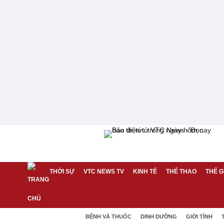
THỜI SỰ
VTC NEWS TV
KINH TẾ
THỂ THAO
THẾ G
BỆNH VÀ THUỐC
DINH DƯỠNG
GIỚI TÍNH