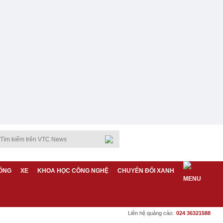
ỐNG
XE
KHOA HỌC CÔNG NGHỆ
CHUYỂN ĐỔI XANH
Liên hệ quảng cáo:
024 36321588