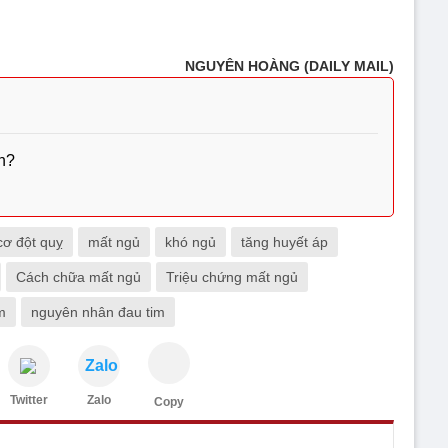
NGUYÊN HOÀNG (DAILY MAIL)
n?
cơ đột quỵ
mất ngủ
khó ngủ
tăng huyết áp
Cách chữa mất ngủ
Triệu chứng mất ngủ
m
nguyên nhân đau tim
Zalo
Twitter
Zalo
Copy