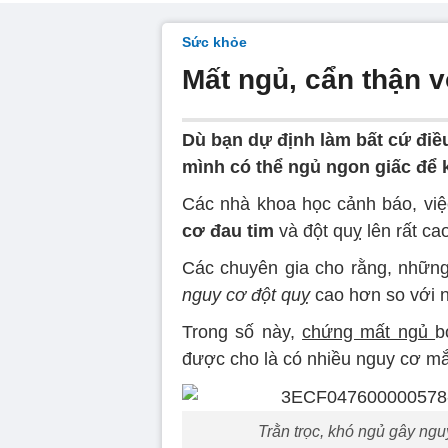
Sức khỏe
Mất ngủ, cẩn thận v
Dù bạn dự định làm bất cứ điề
mình có thể ngủ ngon giấc để 
Các nhà khoa học cảnh báo, việc
cơ đau tim
và đột quỵ lên rất ca
Các chuyên gia cho rằng, những
nguy cơ đột quỵ
cao hơn so với 
Trong số này,
chứng mất ngủ
b
được cho là có nhiều nguy cơ mắ
Trằn trọc, khó ngủ gây ngu