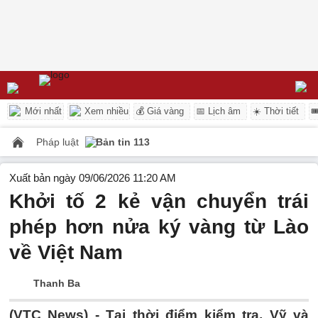
Mới nhất
Xem nhiều
💰 Giá vàng
📅 Lịch âm
☀️ Thời tiết

Pháp luật
Bản tin 113
Xuất bản ngày 09/06/2026 11:20 AM
Khởi tố 2 kẻ vận chuyển trái
phép hơn nửa ký vàng từ Lào
về Việt Nam
Thanh Ba
(VTC News) -
Tại thời điểm kiểm tra, Vỹ và