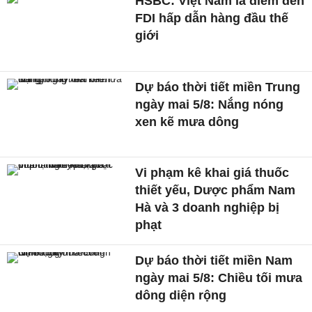
HSBC: Việt Nam là điểm đến
FDI hấp dẫn hàng đầu thế
giới
Dự báo thời tiết miền Trung
ngày mai 5/8: Nắng nóng
xen kẽ mưa dông
Vi phạm kê khai giá thuốc
thiết yếu, Dược phẩm Nam
Hà và 3 doanh nghiệp bị
phạt
Dự báo thời tiết miền Nam
ngày mai 5/8: Chiều tối mưa
dông diện rộng