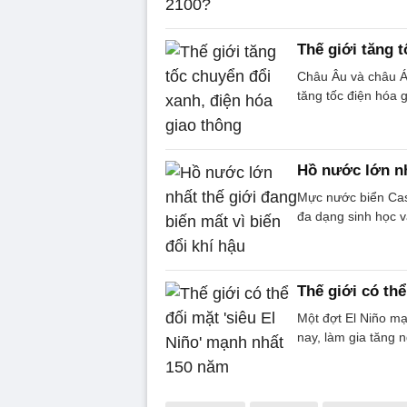
Thế giới tăng 
Châu Âu và châu Á 
tăng tốc điện hóa 
Hồ nước lớn nh
Mực nước biển Casp
đa dạng sinh học v
Thế giới có th
Một đợt El Niño m
nay, làm gia tăng n