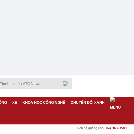
ỐNG
XE
KHOA HỌC CÔNG NGHỆ
CHUYỂN ĐỔI XANH
Liên hệ quảng cáo:
024 36321588