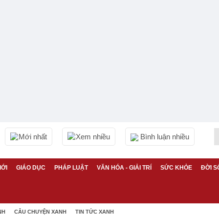
Mới nhất
Xem nhiều
Bình luận nhiều
IỚI
GIÁO DỤC
PHÁP LUẬT
VĂN HÓA - GIẢI TRÍ
SỨC KHỎE
ĐỜI S
NH
CÂU CHUYỆN XANH
TIN TỨC XANH