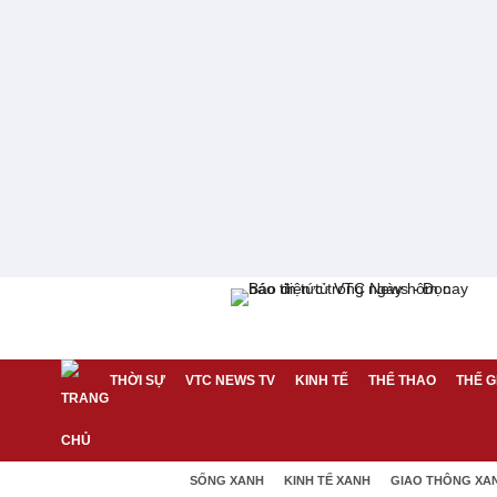
THỜI SỰ
VTC NEWS TV
KINH TẾ
THỂ THAO
THẾ G
SỐNG XANH
KINH TẾ XANH
GIAO THÔNG XA