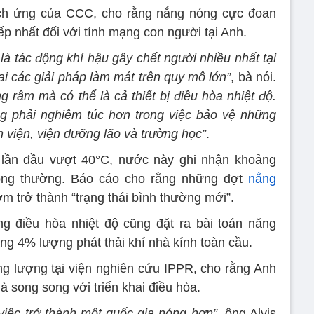
thích ứng của CCC, cho rằng nắng nóng cực đoan
iếp nhất đối với tính mạng con người tại Anh.
à tác động khí hậu gây chết người nhiều nhất tại
ai các giải pháp làm mát trên quy mô lớn”
, bà nói.
g râm mà có thể là cả thiết bị điều hòa nhiệt độ.
g phải nghiêm túc hơn trong việc bảo vệ những
 viện, viện dưỡng lão và trường học”
.
h lần đầu vượt 40°C, nước này ghi nhận khoảng
ông thường. Báo cáo cho rằng những đợt
nắng
m trở thành “trạng thái bình thường mới”.
g điều hòa nhiệt độ cũng đặt ra bài toán năng
ng 4% lượng phát thải khí nhà kính toàn cầu.
g lượng tại viện nghiên cứu IPPR, cho rằng Anh
à song song với triển khai điều hòa.
việc trở thành một quốc gia nóng hơn”
, ông Alvis