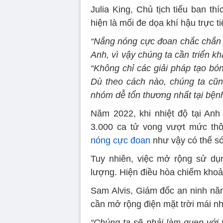
Julia King, Chủ tịch tiểu ban 
hiện là mối đe dọa khí hậu trực t
“Nắng nóng cực đoan chắc chắn l
Anh, vì vậy chúng ta cần triển kh
“Không chỉ các giải pháp tạo bón
Dù theo cách nào, chúng ta cũn
nhóm dễ tổn thương nhất tại bệnh
Năm 2022, khi nhiệt độ tại An
3.000 ca tử vong vượt mức th
nóng cực đoan
như vậy có thể sớ
Tuy nhiên, việc mở rộng sử dụn
lượng. Hiện điều hòa chiếm khoả
Sam Alvis, Giám đốc an ninh năn
cần mở rộng điện mặt trời mái nh
“Chúng ta sẽ phải làm quen với 