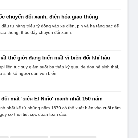
tốc chuyển đổi xanh, điện hóa giao thông
đầu tư hàng triệu tỷ đồng vào xe điện, pin và hạ tầng sạc để
giao thông, thúc đẩy chuyển đổi xanh.
ất thế giới đang biến mất vì biến đổi khí hậu
i liên tục suy giảm suốt ba thập kỷ qua, đe dọa hệ sinh thái,
à sinh kế người dân ven biển.
ể đối mặt 'siêu El Niño' mạnh nhất 150 năm
ạnh nhất kể từ những năm 1870 có thể xuất hiện vào cuối năm
guy cơ thời tiết cực đoan toàn cầu.