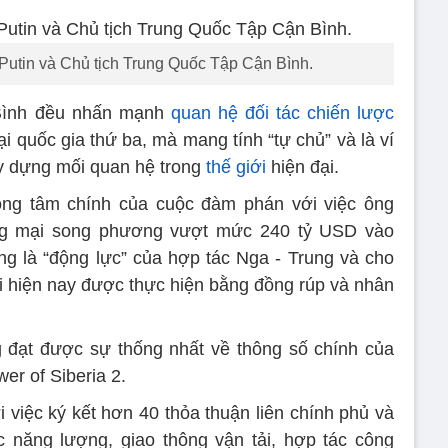
Putin và Chủ tịch Trung Quốc Tập Cận Bình.
Bình đều nhấn mạnh
quan hệ đối tác chiến lược
 quốc gia thứ ba, mà mang tính “tự chủ” và là ví
ây dựng mối quan hệ trong
thế giới
hiện đại.
rọng tâm chính của cuộc đàm phán với việc ông
ơng mại song phương vượt mức 240 tỷ USD vào
g là “động lực” của hợp tác Nga - Trung và cho
ại hiện nay được thực hiện bằng đồng rúp và nhân
g đạt được sự thống nhất về thông số chính của
er of Siberia 2.
i việc ký kết hơn 40 thỏa thuận liên chính phủ và
 năng lượng, giao thông vận tải, hợp tác công