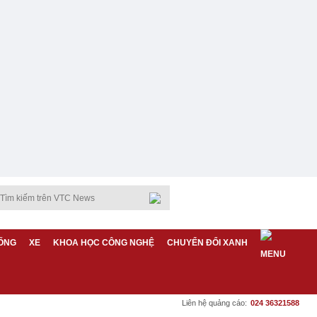
ỐNG
XE
KHOA HỌC CÔNG NGHỆ
CHUYỂN ĐỔI XANH
Liên hệ quảng cáo:
024 36321588