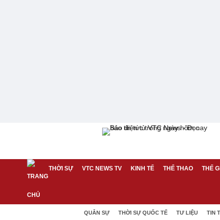
THỜI SỰ
VTC NEWS TV
KINH TẾ
THỂ THAO
THẾ G
QUÂN SỰ
THỜI SỰ QUỐC TẾ
TƯ LIỆU
TIN 