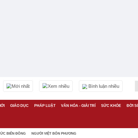
Mới nhất
Xem nhiều
Bình luận nhiều
IỚI
GIÁO DỤC
PHÁP LUẬT
VĂN HÓA - GIẢI TRÍ
SỨC KHỎE
ĐỜI S
TỨC BIỂN ĐÔNG
NGƯỜI VIỆT BỐN PHƯƠNG