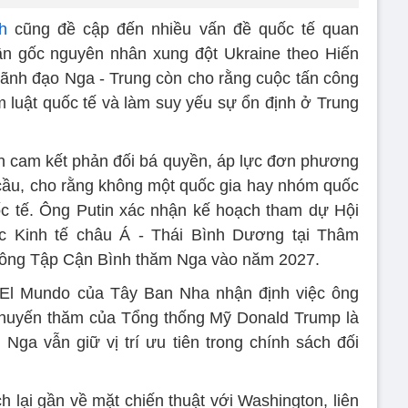
h
cũng đề cập đến nhiều vấn đề quốc tế quan
tận gốc nguyên nhân xung đột Ukraine theo Hiến
ãnh đạo Nga - Trung còn cho rằng cuộc tấn công
m luật quốc tế và làm suy yếu sự ổn định ở Trung
h cam kết phản đối bá quyền, áp lực đơn phương
n cầu, cho rằng không một quốc gia hay nhóm quốc
ốc tế. Ông Putin xác nhận kế hoạch tham dự Hội
c Kinh tế châu Á - Thái Bình Dương tại Thâm
 ông Tập Cận Bình thăm Nga vào năm 2027.
 El Mundo của Tây Ban Nha nhận định việc ông
chuyến thăm của Tổng thống Mỹ Donald Trump là
 Nga vẫn giữ vị trí ưu tiên trong chính sách đối
h lại gần về mặt chiến thuật với Washington, liên