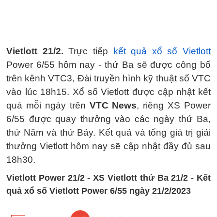
Vietlott 21/2.
Trực tiếp
kết quả xổ số Vietlott
Power 6/55 hôm nay - thứ Ba sẽ được công bố
trên kênh VTC3, Đài truyền hình kỹ thuật số VTC
vào lúc 18h15. Xổ số Vietlott được cập nhật kết
quả mỗi ngày trên
VTC News
, riêng XS Power
6/55 được quay thưởng vào các ngày thứ Ba,
thứ Năm và thứ Bảy. Kết quả và tổng giá trị giải
thưởng Vietlott hôm nay sẽ cập nhật đầy đủ sau
18h30.
Vietlott Power 21/2 - XS Vietlott thứ Ba 21/2 - Kết
quả xổ số Vietlott Power 6/55 ngày 21/2/2023