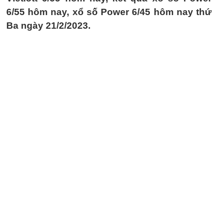
6/55 hôm nay, xổ số Power 6/45 hôm nay thứ
Ba ngày 21/2/2023.