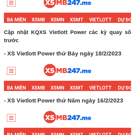
Cập nhật KQXS Vietlott Power các kỳ quay số
trước
- XS Vietlott Power thứ Bảy ngày 18/2/2023
- XS Vietlott Power thứ Năm ngày 16/2/2023