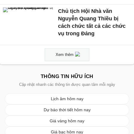
Chủ tịch Hội Nhà văn
Nguyễn Quang Thiều bị
cách chức tất cả các chức
vụ trong Đảng
Xem thêm
THÔNG TIN HỮU ÍCH
Cập nhật nhanh các thông tin được quan tâm mỗi ngày
Lịch âm hôm nay
Dự báo thời tiết hôm nay
Giá vàng hôm nay
Giá bạc hôm nay