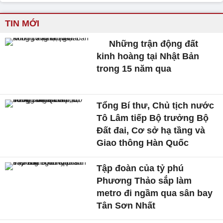
TIN MỚI
Những trận động đất
kinh hoàng tại Nhật Bản
trong 15 năm qua
Tổng Bí thư, Chủ tịch nước
Tô Lâm tiếp Bộ trưởng Bộ
Đất đai, Cơ sở hạ tầng và
Giao thông Hàn Quốc
Tập đoàn của tỷ phú
Phương Thảo sắp làm
metro đi ngầm qua sân bay
Tân Sơn Nhất