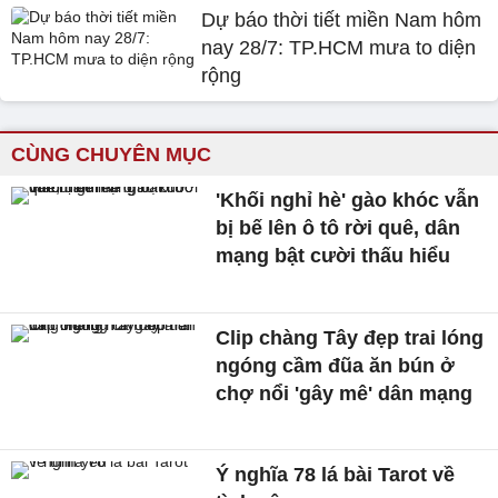
Dự báo thời tiết miền Nam hôm
nay 28/7: TP.HCM mưa to diện
rộng
CÙNG CHUYÊN MỤC
'Khối nghỉ hè' gào khóc vẫn
bị bế lên ô tô rời quê, dân
mạng bật cười thấu hiểu
Clip chàng Tây đẹp trai lóng
ngóng cầm đũa ăn bún ở
chợ nổi 'gây mê' dân mạng
Ý nghĩa 78 lá bài Tarot về