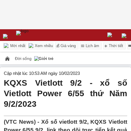
Mới nhất
Xem nhiều
💰 Giá vàng
📅 Lịch âm
☀️ Thời tiết

Đời sống
Giới trẻ
Cập nhật lúc 10:53 AM ngày 10/02/2023
KQXS Vietlott 9/2 - xổ số
Vietlott Power 6/55 thứ Năm
9/2/2023
(VTC News) -
Xổ số vietlott 9/2, KQXS Vietlott
Power 6/55 9/2, link theo dõi trực tiếp kết quả