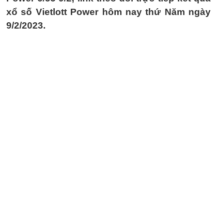
xổ số Vietlott Power hôm nay thứ Năm ngày
9/2/2023.