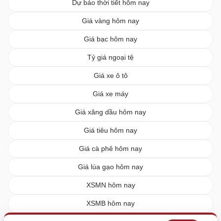
Dự báo thời tiết hôm nay
Giá vàng hôm nay
Giá bạc hôm nay
Tỷ giá ngoại tệ
Giá xe ô tô
Giá xe máy
Giá xăng dầu hôm nay
Giá tiêu hôm nay
Giá cà phê hôm nay
Giá lúa gạo hôm nay
XSMN hôm nay
XSMB hôm nay