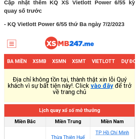
Cập nhật thêm KQ XS Vietlott Power 6/55 kỳ
quay số trước
- KQ Vietlott Power 6/55 thứ Ba ngày 7/2/2023