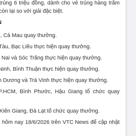
 trúng 6 triệu đồng, dành cho vé trúng hàng trăm
òn lại so với giải đặc biệt.
N
M, Cà Mau quay thưởng.
Tàu, Bạc Liêu thực hiện quay thưởng.
 Nai và Sóc Trăng thực hiện quay thưởng.
Ninh, Bình Thuận thực hiện quay thưởng.
h Dương và Trà Vinh thực hiện quay thưởng.
P.HCM, Bình Phước, Hậu Giang tổ chức quay
 Kiên Giang, Đà Lạt tổ chức quay thưởng.
g hôm nay 18/6/2026 trên VTC News để cập nhật