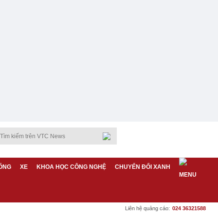
ỐNG
XE
KHOA HỌC CÔNG NGHỆ
CHUYỂN ĐỔI XANH
Liên hệ quảng cáo:
024 36321588