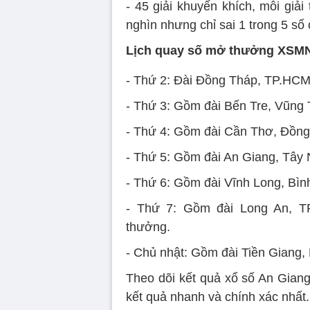
- 45 giải khuyến khích, mỗi giải
nghìn nhưng chỉ sai 1 trong 5 số c
Lịch quay số mở thưởng XSM
- Thứ 2: Đài Đồng Tháp, TP.HC
- Thứ 3: Gồm đài Bến Tre, Vũng 
- Thứ 4: Gồm đài Cần Thơ, Đồng
- Thứ 5: Gồm đài An Giang, Tây 
- Thứ 6: Gồm đài Vĩnh Long, Bìn
- Thứ 7: Gồm đài Long An, T
thưởng.
- Chủ nhật: Gồm đài Tiền Giang,
Theo dõi kết quả xổ số An Gian
kết quả nhanh và chính xác nhất.