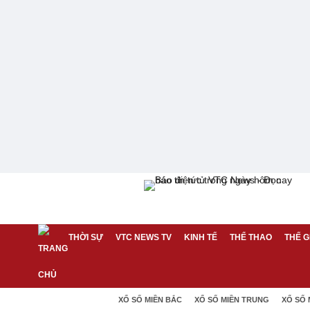
THỜI SỰ
VTC NEWS TV
KINH TẾ
THỂ THAO
THẾ G
XỔ SỐ MIỀN BẮC
XỔ SỐ MIỀN TRUNG
XỔ SỐ 