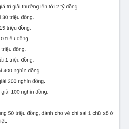
giá trị giải thưởng lên tới 2 tỷ đồng.
i 30 triệu đồng.
 15 triệu đồng.
10 triệu đồng.
3 triệu đồng.
ải 1 triệu đồng.
iải 400 nghìn đồng.
 giải 200 nghìn đồng.
i giải 100 nghìn đồng.
trúng 50 triệu đồng, dành cho vé chỉ sai 1 chữ số ở
iệt.