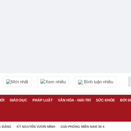
Mới nhất
Xem nhiều
Bình luận nhiều
IỚI
GIÁO DỤC
PHÁP LUẬT
VĂN HÓA - GIẢI TRÍ
SỨC KHỎE
ĐỜI S
G ĐẢNG
KỶ NGUYÊN VƯƠN MÌNH
GIẢI PHÓNG MIỀN NAM 30-4