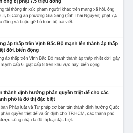
n ông bị phạt 7,5 triệu đồng
g tải thông tin xúc phạm người khác trên mạng xã hội, ông
.T, bị Công an phường Gia Sàng (tỉnh Thái Nguyên) phạt 7,5
ệu đồng và buộc gỡ bỏ toàn bộ bài viết.
ng áp thấp trên Vịnh Bắc Bộ mạnh lên thành áp thấp
iệt đới, biển động
g áp thấp trên Vịnh Bắc Bộ mạnh thành áp thấp nhiệt đới, gây
 mạnh cấp 6, giật cấp 8 trên khu vực này, biển động.
n thành định hướng phân quyền triệt để cho các
ành phố là đô thị đặc biệt
 ban Pháp luật và Tư pháp cơ bản tán thành định hướng Quốc
 phân quyền triệt để và ổn định cho TP.HCM, các thành phố
được công nhận là đô thị loại đặc biệt.