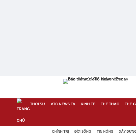
THỜI SỰ
VTC NEWS TV
KINH TẾ
THỂ THAO
THẾ G
CHÍNH TRỊ
ĐỜI SỐNG
TIN NÓNG
XÂY DỰN