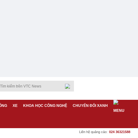
ỐNG
XE
KHOA HỌC CÔNG NGHỆ
CHUYỂN ĐỔI XANH
Liên hệ quảng cáo:
024 36321588