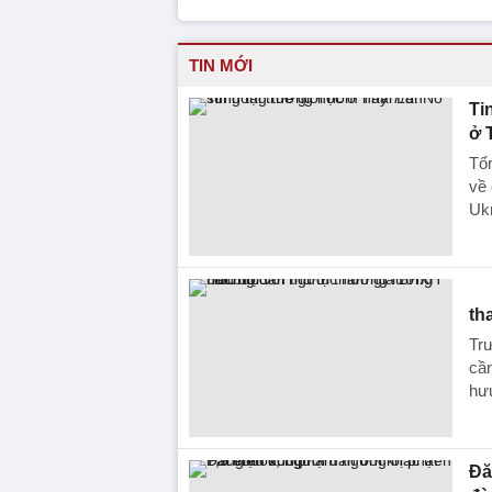
TIN MỚI
Ti
ở 
Tổn
về 
Ukr
th
Trư
cần
hưu
Đă