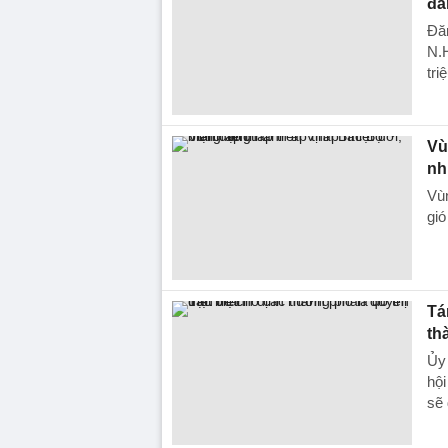
đà
Đăn
N.H
tri
Vù
nh
Vùn
gió
Tá
th
Ủy
hội
sẽ 