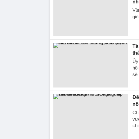
nh
Vùn
gió
Tá
th
Ủy
hội
sẽ 
Đề
nô
Chí
vực
chí