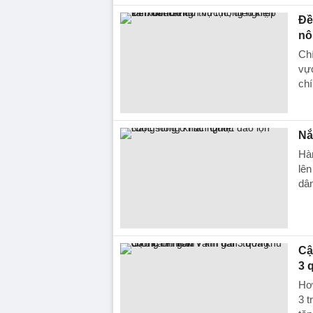
Đề
nô
Chí
vực
chí
Nắ
Hàn
lên
dâ
Cậ
3 
Hơ
3 t