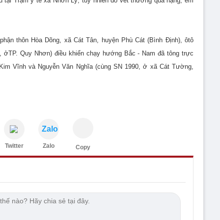
tại Trạm y tế xã Nhơn Lý, tuy nhiên do vết thương quá nặng, em
 phận thôn Hòa Dõng, xã Cát Tân, huyện Phù Cát (Bình Định), ôtô
 ởTP. Quy Nhơn) điều khiển chạy hướng Bắc - Nam đã tông trực
 Kim Vĩnh và Nguyễn Văn Nghĩa (cùng SN 1990, ở xã Cát Tường,
Zalo
Twitter
Zalo
Copy