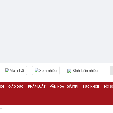
Mới nhất
Xem nhiều
Bình luận nhiều
IỚI
GIÁO DỤC
PHÁP LUẬT
VĂN HÓA - GIẢI TRÍ
SỨC KHỎE
ĐỜI S
ỆT