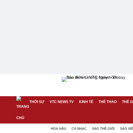
THỜI SỰ
VTC NEWS TV
KINH TẾ
THỂ THAO
THẾ G
HOA HẬU
CA NHẠC
SAO THẾ GIỚI
SAO VI