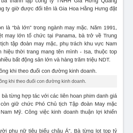
 bà thành lập công ty TNHH Gia Hưng Quảng
g ty giờ được đổi tên là Gia Hoa Hằng Hưng đặt
òn là “bà lớn” trong ngành may mặc. Năm 1991,
ệt may lớn tổ chức tại Panama, bà trở về Trung
 tịch tập đoàn may mặc, phụ trách khu vực Nam
 hiệu thời trang mang tên mình - Isa, thuộc top
hiều bất động sản lớn và hàng trăm triệu NDT.
ng khi theo đuổi con đường kinh doanh.
 bà từng hợp tác với các liên hoan phim danh giá
 còn giữ chức Phó Chủ tịch Tập đoàn May mặc
 Nam Mỹ. Công việc kinh doanh thuận lợi khiến
i phụ nữ tiêu biểu châu Á”. Bà từng lọt top tỷ