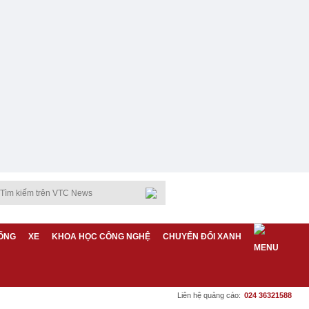
ỐNG
XE
KHOA HỌC CÔNG NGHỆ
CHUYỂN ĐỔI XANH
Liên hệ quảng cáo:
024 36321588