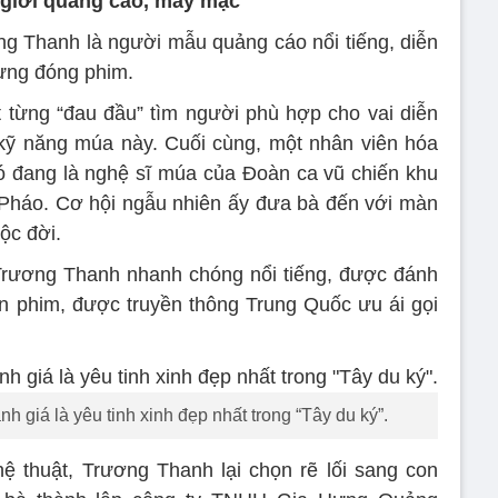
giới quảng cáo, may mặc
g Thanh là người mẫu quảng cáo nổi tiếng, diễn
ừng đóng phim.
từng “đau đầu” tìm người phù hợp cho vai diễn
à kỹ năng múa này. Cuối cùng, một nhân viên hóa
ó đang là nghệ sĩ múa của Đoàn ca vũ chiến khu
Pháo. Cơ hội ngẫu nhiên ấy đưa bà đến với màn
ộc đời.
Trương Thanh nhanh chóng nổi tiếng, được đánh
àn phim, được truyền thông Trung Quốc ưu ái gọi
giá là yêu tinh xinh đẹp nhất trong “Tây du ký”.
ệ thuật, Trương Thanh lại chọn rẽ lối sang con