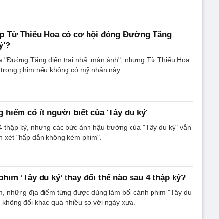
úp Từ Thiếu Hoa có cơ hội đóng Đường Tăng
ý'?
 "Đường Tăng điển trai nhất màn ảnh", nhưng Từ Thiếu Hoa
 trong phim nếu không có mỹ nhân này.
 hiếm có ít người biết của 'Tây du ký'
4 thập kỷ, nhưng các bức ảnh hậu trường của "Tây du ký" vẫn
n xét "hấp dẫn không kém phim".
phim ‘Tây du ký’ thay đổi thế nào sau 4 thập kỷ?
, những địa điểm từng được dùng làm bối cảnh phim "Tây du
 không đổi khác quá nhiều so với ngày xưa.