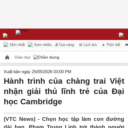
Mới nhất
Xem nhiều
💰 Giá vàng
📅 Lịch âm
☀️ Thời tiết

Giáo dục
Chân dung
Xuất bản ngày 25/05/2026 03:00 PM
Hành trình của chàng trai Việt
nhận giải thủ lĩnh trẻ của Đại
học Cambridge
(VTC News) -
Chọn học tập làm con đường
dài hạn, Phạm Trung Linh trở thành người