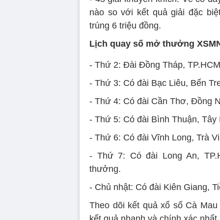
nào so với kết quả giải đặc biệ
trúng 6 triệu đồng.
Lịch quay số mở thưởng XSM
- Thứ 2: Đài Đồng Tháp, TP.HCM
- Thứ 3: Có đài Bạc Liêu, Bến T
- Thứ 4: Có đài Cần Thơ, Đồng N
- Thứ 5: Có đài Bình Thuận, Tây
- Thứ 6: Có đài Vĩnh Long, Trà 
- Thứ 7: Có đài Long An, TP
thưởng.
- Chủ nhật: Có đài Kiên Giang, T
Theo dõi kết quả xổ số Cà Mau
kết quả nhanh và chính xác nhất.