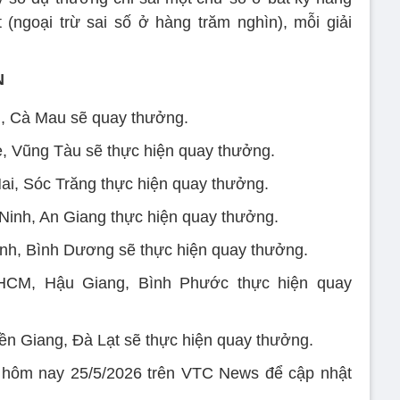
t (ngoại trừ sai số ở hàng trăm nghìn), mỗi giải
N
, Cà Mau sẽ quay thưởng.
re, Vũng Tàu sẽ thực hiện quay thưởng.
ai, Sóc Trăng thực hiện quay thưởng.
 Ninh, An Giang thực hiện quay thưởng.
Vinh, Bình Dương sẽ thực hiện quay thưởng.
.HCM, Hậu Giang, Bình Phước thực hiện quay
iền Giang, Đà Lạt sẽ thực hiện quay thưởng.
 hôm nay 25/5/2026 trên VTC News để cập nhật