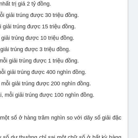
nhất trị giá 2 tỷ đồng.
ỗi giải trúng được 30 triệu đồng.
i giải trúng được 15 triệu đồng.
 giải trúng được 10 triệu đồng.
 giải trúng được 3 triệu đồng.
mỗi giải trúng được 1 triệu đồng.
mỗi giải trúng được 400 nghìn đồng.
, mỗi giải trúng được 200 nghìn đồng.
i, mỗi giải trúng được 100 nghìn đồng.
i một số ở hàng trăm nghìn so với dãy số giải đặc
ãy số dự thưởng chỉ sai một chữ số ở bất kỳ hàng