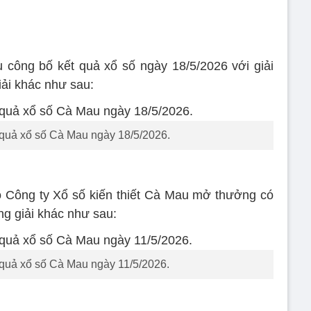
 công bố kết quả xổ số ngày 18/5/2026 với giải
iải khác như sau:
quả xổ số Cà Mau ngày 18/5/2026.
o Công ty Xổ số kiến thiết Cà Mau mở thưởng có
ng giải khác như sau:
quả xổ số Cà Mau ngày 11/5/2026.