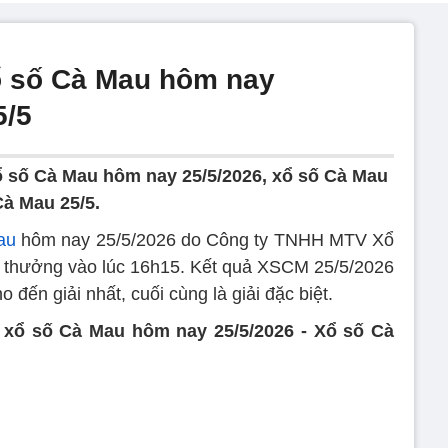
xổ số Cà Mau hôm nay
5/5
xổ số Cà Mau hôm nay 25/5/2026, xổ số Cà Mau
Cà Mau 25/5.
au
hôm nay 25/5/2026 do Công ty TNHH MTV Xổ
ở thưởng vào lúc 16h15. Kết quả XSCM 25/5/2026
o đến giải nhất, cuối cùng là giải đặc biệt.
ả xổ số Cà Mau hôm nay 25/5/2026 - Xổ số Cà