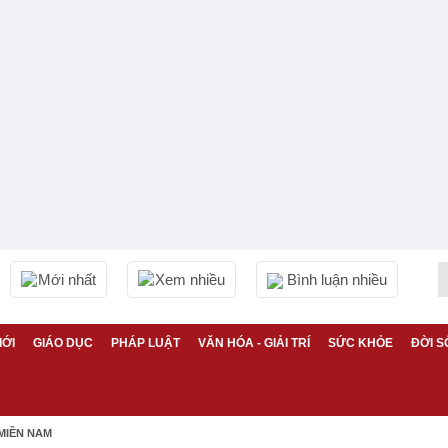
Mới nhất
Xem nhiều
Bình luận nhiều
IỚI
GIÁO DỤC
PHÁP LUẬT
VĂN HÓA - GIẢI TRÍ
SỨC KHỎE
ĐỜI S
MIỀN NAM