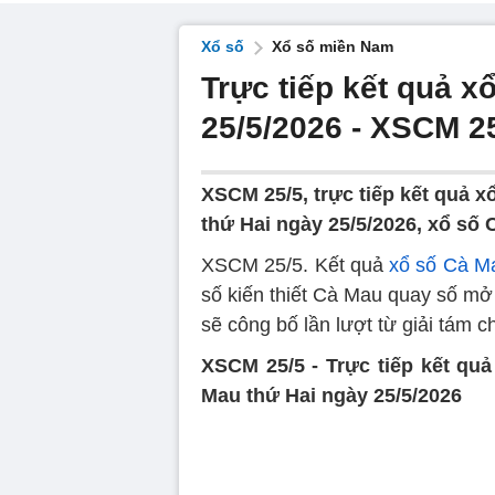
Xổ số
Xổ số miền Nam
Trực tiếp kết quả 
25/5/2026 - XSCM 2
XSCM 25/5, trực tiếp kết quả 
thứ Hai ngày 25/5/2026, xổ số 
XSCM 25/5. Kết quả
xổ số Cà M
số kiến thiết Cà Mau quay số m
sẽ công bố lần lượt từ giải tám ch
XSCM 25/5 - Trực tiếp kết qu
Mau thứ Hai ngày 25/5/2026