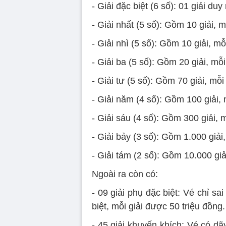
- Giải đặc biệt (6 số): 01 giải duy 
- Giải nhất (5 số): Gồm 10 giải, m
- Giải nhì (5 số): Gồm 10 giải, mỗ
- Giải ba (5 số): Gồm 20 giải, mỗi
- Giải tư (5 số): Gồm 70 giải, mỗi
- Giải năm (4 số): Gồm 100 giải, 
- Giải sáu (4 số): Gồm 300 giải, 
- Giải bảy (3 số): Gồm 1.000 giải
- Giải tám (2 số): Gồm 10.000 giả
Ngoài ra còn có:
- 09 giải phụ đặc biệt: Vé chỉ sa
biệt, mỗi giải được 50 triệu đồng.
- 45 giải khuyến khích: Vé có d