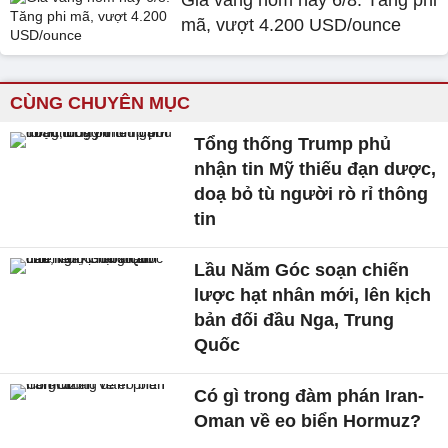
Giá vàng hôm nay 6/8: Tăng phi
mã, vượt 4.200 USD/ounce
CÙNG CHUYÊN MỤC
Tổng thống Trump phủ
nhận tin Mỹ thiếu đạn dược,
doạ bỏ tù người rò rỉ thông
tin
Lầu Năm Góc soạn chiến
lược hạt nhân mới, lên kịch
bản đối đầu Nga, Trung
Quốc
Có gì trong đàm phán Iran-
Oman về eo biển Hormuz?