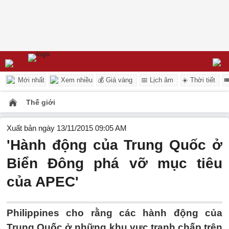
Mới nhất
Xem nhiều
💰 Giá vàng
📅 Lịch âm
☀️ Thời tiết

Thế giới
Xuất bản ngày 13/11/2015 09:05 AM
'Hành động của Trung Quốc ở
Biển Đông phá vỡ mục tiêu
của APEC'
Philippines cho rằng các hành động của
Trung Quốc ở những khu vực tranh chấp trên