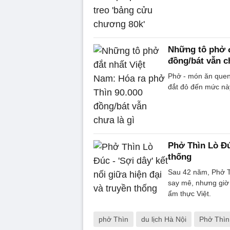
Những tô phở đ
đồng/bát vẫn c
Phở - món ăn quen 
đắt đỏ đến mức nà
Phở Thìn Lò Đúc
thống
Sau 42 năm, Phở T
say mê, nhưng giờ 
ẩm thực Việt.
phở Thìn
du lịch Hà Nội
Phở Thìn