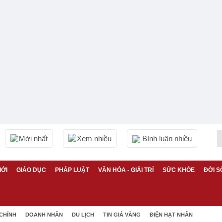
Mới nhất
Xem nhiều
Bình luận nhiều
IỚI
GIÁO DỤC
PHÁP LUẬT
VĂN HÓA - GIẢI TRÍ
SỨC KHỎE
ĐỜI S
 CHÍNH
DOANH NHÂN
DU LỊCH
TIN GIÁ VÀNG
ĐIỆN HẠT NHÂN