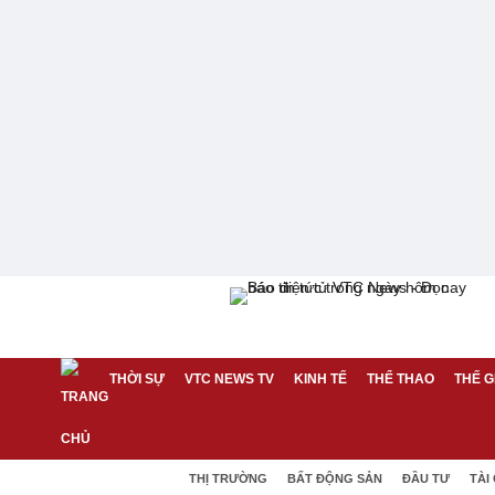
THỜI SỰ
VTC NEWS TV
KINH TẾ
THỂ THAO
THẾ G
THỊ TRƯỜNG
BẤT ĐỘNG SẢN
ĐẦU TƯ
TÀI