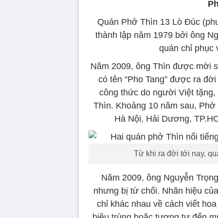
Ph
Quán Phở Thìn 13 Lò Đúc (ph
thành lập năm 1979 bởi ông Nguy
quán chỉ phục 
Năm 2009, ông Thìn được mời s
có tên “Pho Tang” được ra đời 
công thức do người Việt tặng,
Thìn. Khoảng 10 năm sau, Phở 
Hà Nội, Hải Dương, TP.HCM
Từ khi ra đời tới nay, q
Năm 2009, ông Nguyễn Trọng 
nhưng bị từ chối. Nhãn hiệu củ
chỉ khác nhau về cách viết hoa
hiệu trùng hoặc tương tự đến m