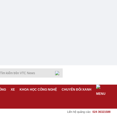
ỐNG
XE
KHOA HỌC CÔNG NGHỆ
CHUYỂN ĐỔI XANH
Liên hệ quảng cáo:
024 36321588