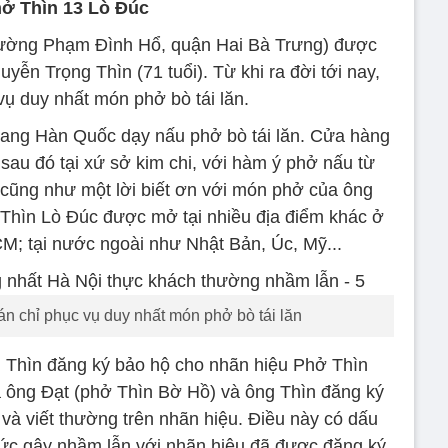
ở Thìn 13 Lò Đúc
ường Phạm Đình Hổ, quận Hai Bà Trưng) được
ễn Trọng Thìn (71 tuổi). Từ khi ra đời tới nay,
vụ duy nhất món phở bò tái lăn.
ang Hàn Quốc dạy nấu phở bò tái lăn. Cửa hàng
sau đó tại xứ sở kim chi, với hàm ý phở nấu từ
 cũng như một lời biết ơn với món phở của ông
Thìn Lò Đúc được mở tại nhiều địa điểm khác ở
; tại nước ngoài như Nhật Bản, Úc, Mỹ...
uán chỉ phục vụ duy nhất món phở bò tái lăn
Thìn đăng ký bảo hộ cho nhãn hiệu Phở Thìn
a ông Đạt (phở Thìn Bờ Hồ) và ông Thìn đăng ký
 và viết thường trên nhãn hiệu. Điều này có dấu
ức gây nhầm lẫn với nhãn hiệu đã được đăng ký