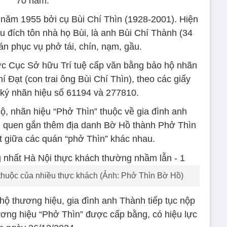
70 năm.
năm 1955 bởi cụ Bùi Chí Thìn (1928-2001). Hiện
u đích tôn nhà họ Bùi, là anh Bùi Chí Thành (34
uán phục vụ phở tái, chín, nạm, gầu.
 Cục Sở hữu Trí tuệ cấp văn bằng bảo hộ nhãn
í Đạt (con trai ông Bùi Chí Thìn), theo các giấy
ký nhãn hiệu số 61194 và 277810.
ộ, nhãn hiệu “Phở Thìn” thuộc về gia đình anh
i quen gắn thêm địa danh Bờ Hồ thành Phở Thìn
t giữa các quán “phở Thìn” khác nhau.
thuộc của nhiều thực khách (Ảnh: Phở Thìn Bờ Hồ)
hộ thương hiệu, gia đình anh Thành tiếp tục nộp
ương hiệu “Phở Thìn” được cấp bằng, có hiệu lực