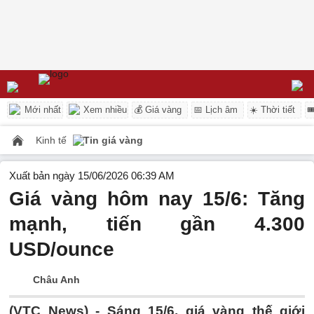
Mới nhất
Xem nhiều
💰 Giá vàng
📅 Lịch âm
☀️ Thời tiết

Kinh tế
Tin giá vàng
Xuất bản ngày 15/06/2026 06:39 AM
Giá vàng hôm nay 15/6: Tăng
mạnh, tiến gần 4.300
USD/ounce
Châu Anh
(VTC News) -
Sáng 15/6, giá vàng thế giới