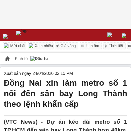
Mới nhất
Xem nhiều
💰 Giá vàng
📅 Lịch âm
☀️ Thời tiết

Kinh tế
Đầu tư
Xuất bản ngày 24/04/2026 02:19 PM
Đồng Nai xin làm metro số 1
nối đến sân bay Long Thành
theo lệnh khẩn cấp
(VTC News) -
Dự án kéo dài metro số 1
TP.HCM đến sân bay Long Thành hơn 40km,