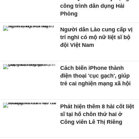
công trình dân dụng Hải
Phòng
Người dân Lào cung cấp vị
trí nghi có mộ nữ liệt sĩ bộ
đội Việt Nam
Cách biến iPhone thành
điện thoại 'cục gạch', giúp
trẻ cai nghiện mạng xã hội
Phát hiện thêm 8 hài cốt liệt
sĩ tại hố chôn thứ hai ở
Công viên Lê Thị Riêng