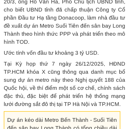
20/3, ông Hồ Văn Hà, Phó Chủ tịch UBND tỉnh,
cho biết UBND tỉnh đã chấp thuận Công ty Cổ
phần Đầu tư Hạ tầng Donacoop, làm nhà đầu tư
đề xuất dự án Metro Suối Tiên đến sân bay Long
Thành theo hình thức PPP và phát triển theo mô
hình TOD.
Ước tính vốn đầu tư khoảng 3 tỷ USD.
Tại Kỳ họp thứ 7 ngày 26/12/2025, HĐND
TP.HCM khóa X cũng thông qua danh mục bổ
sung dự án metro này theo Nghị quyết 188 của
Quốc hội, về thí điểm một số cơ chế, chính sách
đặc thù, đặc biệt để phát triển hệ thống mạng
lưới đường sắt đô thị tại TP Hà Nội và TP.HCM.
Dự án kéo dài Metro Bến Thành - Suối Tiên
đến sân bay Long Thành có tổng chiều dài