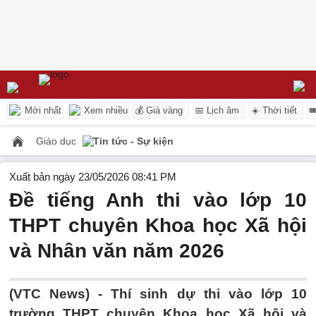
Mới nhất
Xem nhiều
💰 Giá vàng
📅 Lịch âm
☀️ Thời tiết

Giáo dục
Tin tức - Sự kiện
Xuất bản ngày 23/05/2026 08:41 PM
Đề tiếng Anh thi vào lớp 10
THPT chuyên Khoa học Xã hội
và Nhân văn năm 2026
(VTC News) -
Thí sinh dự thi vào lớp 10
trường THPT chuyên Khoa học Xã hội và