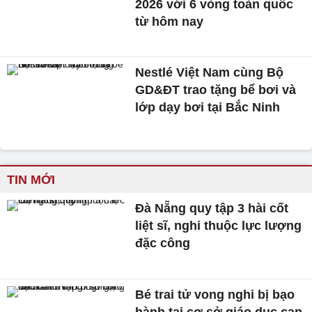
2026 với 6 vòng toàn quốc
từ hôm nay
Nestlé Việt Nam cùng Bộ
GD&ĐT trao tặng bể bơi và
lớp dạy bơi tại Bắc Ninh
TIN MỚI
Đà Nẵng quy tập 3 hài cốt
liệt sĩ, nghi thuộc lực lượng
đặc công
Bé trai tử vong nghi bị bạo
hành tại cơ sở giáo dục can