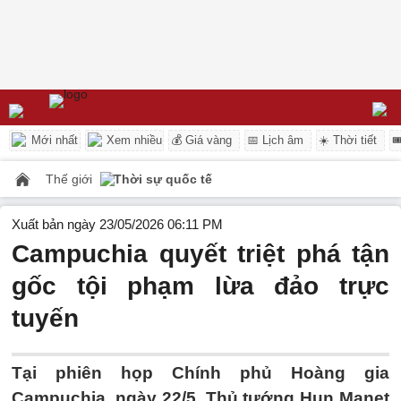
Mới nhất
Xem nhiều
💰 Giá vàng
📅 Lịch âm
☀️ Thời tiết

Thế giới
Thời sự quốc tế
Xuất bản ngày 23/05/2026 06:11 PM
Campuchia quyết triệt phá tận
gốc tội phạm lừa đảo trực
tuyến
Tại phiên họp Chính phủ Hoàng gia
Campuchia, ngày 22/5, Thủ tướng Hun Manet