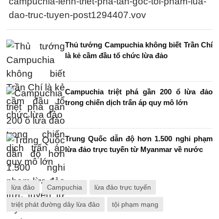
campuchia-lenh-triet-pha-tan-goc-toi-pham-lua-
dao-truc-tuyen-post1294407.vov
Thủ tướng Campuchia không biết Trần Chí
là kẻ cầm đầu tổ chức lừa đảo
Campuchia triệt phá gần 200 ổ lừa đảo
trong chiến dịch trấn áp quy mô lớn
Trung Quốc dẫn độ hơn 1.500 nghi phạm
lừa đảo trực tuyến từ Myanmar về nước
lừa đảo
Campuchia
lừa đảo trực tuyến
triệt phát đường dây lừa đảo
tội phạm mạng