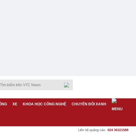
ỐNG
XE
KHOA HỌC CÔNG NGHỆ
CHUYỂN ĐỔI XANH
Liên hệ quảng cáo:
024 36321588