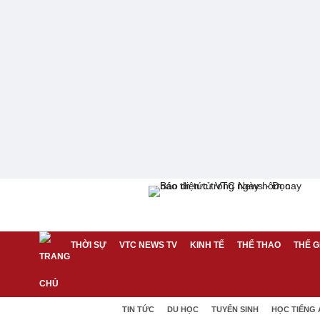
THỜI SỰ
VTC NEWS TV
KINH TẾ
THỂ THAO
THẾ G
TIN TỨC
DU HỌC
TUYỂN SINH
HỌC TIẾNG