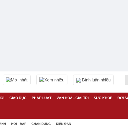
Mới nhất
Xem nhiều
Bình luận nhiều
IỚI
GIÁO DỤC
PHÁP LUẬT
VĂN HÓA - GIẢI TRÍ
SỨC KHỎE
ĐỜI S
 ANH
HỎI - ĐÁP
CHÂN DUNG
DIỄN ĐÀN