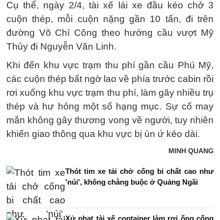
Cụ thể, ngày 2/4, tài xế lái xe đầu kéo chở 3
cuộn thép, mỗi cuộn nặng gần 10 tấn, đi trên
đường Võ Chí Công theo hướng cầu vượt Mỹ
Thủy đi Nguyễn Văn Linh.
Khi đến khu vực trạm thu phí gần cầu Phú Mỹ,
các cuộn thép bất ngờ lao về phía trước cabin rồi
rơi xuống khu vực trạm thu phí, làm gãy nhiều trụ
thép và hư hỏng một số hạng mục. Sự cố may
mắn không gây thương vong về người, tuy nhiên
khiến giao thông qua khu vực bị ùn ứ kéo dài.
MINH QUANG
Thót tim xe tải chở cống bi chất cao như
'núi', không chằng buộc ở Quảng Ngãi
Xử phạt tài xế container làm rơi ống cống