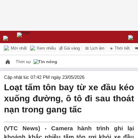
Mới nhất
Xem nhiều
💰 Giá vàng
📅 Lịch âm
☀️ Thời tiết

Thời sự
Tin nóng
Cập nhật lúc 07:42 PM ngày 23/05/2026
Loạt tấm tôn bay từ xe đầu kéo
xuống đường, ô tô đi sau thoát
nạn trong gang tấc
(VTC News) -
Camera hành trình ghi lại
khoảnh khắc nhiều tấm tôn rơi khỏi xe đầu