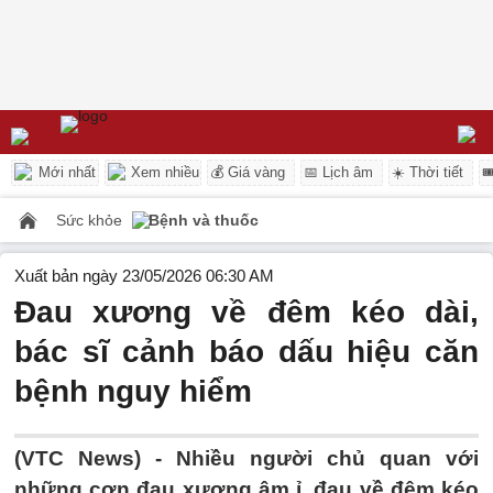
Mới nhất
Xem nhiều
💰 Giá vàng
📅 Lịch âm
☀️ Thời tiết

Sức khỏe
Bệnh và thuốc
Xuất bản ngày 23/05/2026 06:30 AM
Đau xương về đêm kéo dài,
bác sĩ cảnh báo dấu hiệu căn
bệnh nguy hiểm
(VTC News) -
Nhiều người chủ quan với
những cơn đau xương âm ỉ, đau về đêm kéo