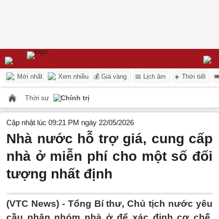
Mới nhất
Xem nhiều
💰 Giá vàng
📅 Lịch âm
☀️ Thời tiết

Thời sự
Chính trị
Cập nhật lúc 09:21 PM ngày 22/05/2026
Nhà nước hỗ trợ giá, cung cấp
nhà ở miễn phí cho một số đối
tượng nhất định
(VTC News) -
Tổng Bí thư, Chủ tịch nước yêu
cầu phân nhóm nhà ở để xác định cơ chế,