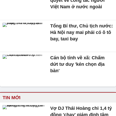
quyết về công tác người
Việt Nam ở nước ngoài
Tổng Bí thư, Chủ tịch nước:
Hà Nội nay mai phải có ô tô
bay, taxi bay
Cán bộ tỉnh về xã: Chấm
dứt tư duy 'kén chọn địa
bàn'
TIN MỚI
Vợ DJ Thái Hoàng chi 1,4 tỷ
đồng 'chạy' giám định tâm