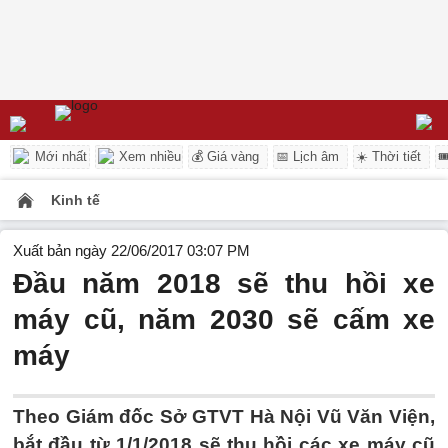
Mới nhất
Xem nhiều
💰 Giá vàng
📅 Lịch âm
☀️ Thời tiết

Kinh tế
Xuất bản ngày 22/06/2017 03:07 PM
Đầu năm 2018 sẽ thu hồi xe
máy cũ, năm 2030 sẽ cấm xe
máy
Theo Giám đốc Sở GTVT Hà Nội Vũ Văn Viện,
bắt đầu từ 1/1/2018 sẽ thu hồi các xe máy cũ