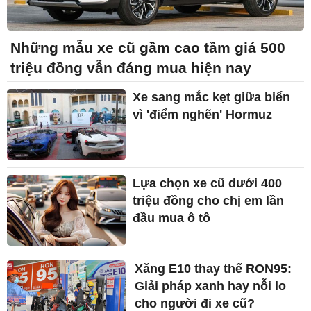
Những mẫu xe cũ gầm cao tầm giá 500
triệu đồng vẫn đáng mua hiện nay
Xe sang mắc kẹt giữa biển
vì 'điểm nghẽn' Hormuz
Lựa chọn xe cũ dưới 400
triệu đồng cho chị em lần
đầu mua ô tô
Xăng E10 thay thế RON95:
Giải pháp xanh hay nỗi lo
cho người đi xe cũ?