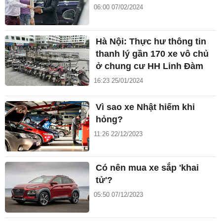
06:00 07/02/2024
Hà Nội: Thực hư thông tin
thanh lý gần 170 xe vô chủ
ở chung cư HH Linh Đàm
16:23 25/01/2024
Vì sao xe Nhật hiếm khi
hỏng?
11:26 22/12/2023
Có nên mua xe sắp 'khai
tử'?
05:50 07/12/2023