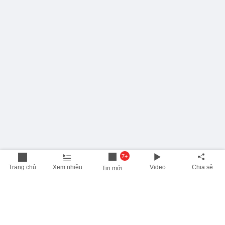
7+
Trang chủ
Xem nhiều
Video
Chia sẻ
Tin mới