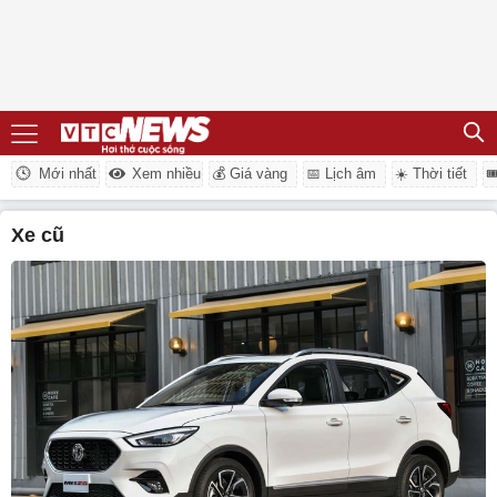
Mới nhất
Xem nhiều
💰 Giá vàng
📅 Lịch âm
☀️ Thời tiết

xe cũ