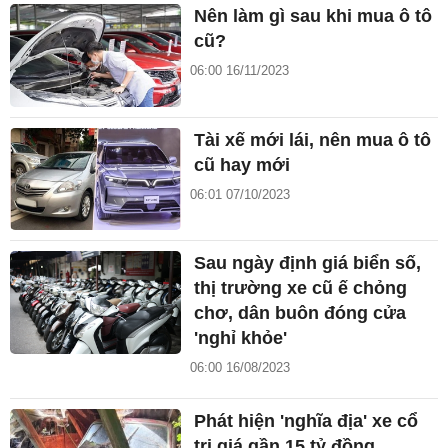
Nên làm gì sau khi mua ô tô
cũ?
06:00 16/11/2023
Tài xế mới lái, nên mua ô tô
cũ hay mới
06:01 07/10/2023
Sau ngày định giá biển số,
thị trường xe cũ ế chỏng
chơ, dân buôn đóng cửa
'nghỉ khỏe'
06:00 16/08/2023
Phát hiện 'nghĩa địa' xe cổ
trị giá gần 15 tỷ đồng