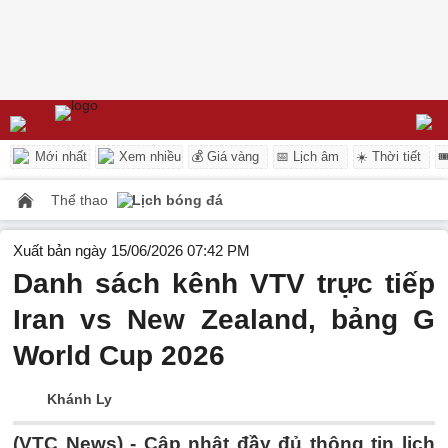
Mới nhất
Xem nhiều
💰 Giá vàng
📅 Lịch âm
☀️ Thời tiết

Thể thao
Lịch bóng đá
Xuất bản ngày 15/06/2026 07:42 PM
Danh sách kênh VTV trực tiếp
Iran vs New Zealand, bảng G
World Cup 2026
Khánh Ly
(VTC News) -
Cập nhật đầy đủ thông tin lịch