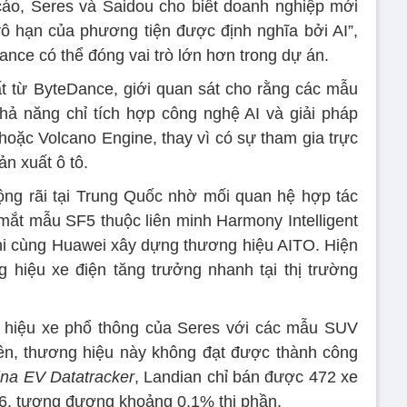
cáo, Seres và Saidou cho biết doanh nghiệp mới
 hạn của phương tiện được định nghĩa bởi AI”,
nce có thể đóng vai trò lớn hơn trong dự án.
t từ ByteDance, giới quan sát cho rằng các mẫu
hả năng chỉ tích hợp công nghệ AI và giải pháp
hoặc Volcano Engine, thay vì có sự tham gia trực
ản xuất ô tô.
rộng rãi tại Trung Quốc nhờ mối quan hệ hợp tác
ắt mẫu SF5 thuộc liên minh Harmony Intelligent
 khi cùng Huawei xây dựng thương hiệu AITO. Hiện
 hiệu xe điện tăng trưởng nhanh tại thị trường
g hiệu xe phổ thông của Seres với các mẫu SUV
iên, thương hiệu này không đạt được thành công
na EV Datatracker
, Landian chỉ bán được 472 xe
26, tương đương khoảng 0,1% thị phần.