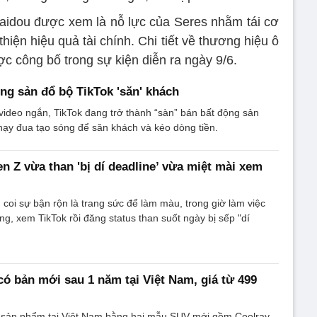
aidou được xem là nỗ lực của Seres nhằm tái cơ
hiện hiệu quả tài chính. Chi tiết về thương hiệu ô
c công bố trong sự kiện diễn ra ngày 9/6.
ộng sản đổ bộ TikTok 'săn' khách
video ngắn, TikTok đang trở thành “sàn” bán bất động sản
chạy đua tạo sóng để săn khách và kéo dòng tiền.
n Z vừa than 'bị dí deadline’ vừa miệt mài xem
 coi sự bận rộn là trang sức để làm màu, trong giờ làm việc
ng, xem TikTok rồi đăng status than suốt ngày bị sếp "dí
có bản mới sau 1 năm tại Việt Nam, giá từ 499
 sản phẩm tại Việt Nam bằng hai mẫu SUV mới gồm Coolray