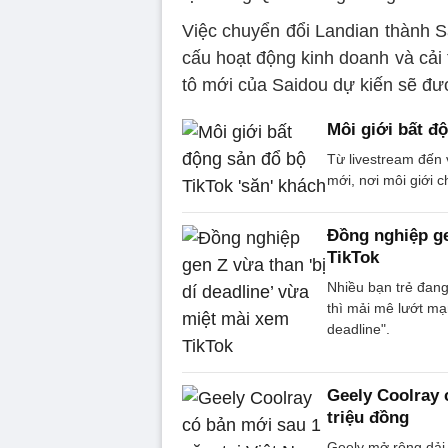
Việc chuyển đổi Landian thành S
cấu hoạt động kinh doanh và cải t
tô mới của Saidou dự kiến sẽ đượ
Môi giới bất đ
Từ livestream đến 
mới, nơi môi giới 
Đồng nghiệp ge
TikTok
Nhiều bạn trẻ đang
thì mải mê lướt mạ
deadline".
Geely Coolray 
triệu đồng
Geely mở rộng dải