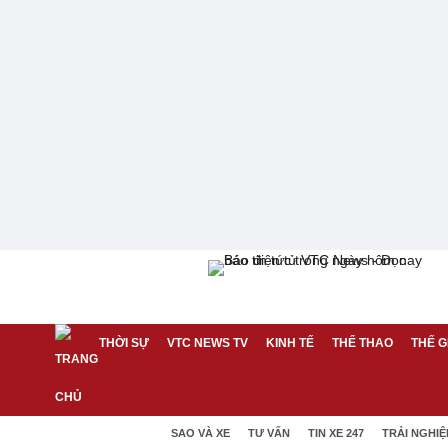
THỜI SỰ
VTC NEWS TV
KINH TẾ
THỂ THAO
THẾ G
SAO VÀ XE
TƯ VẤN
TIN XE 247
TRẢI NGHI