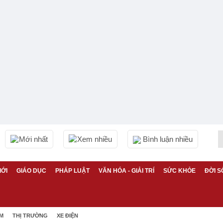
Mới nhất
Xem nhiều
Bình luận nhiều
IỚI
GIÁO DỤC
PHÁP LUẬT
VĂN HÓA - GIẢI TRÍ
SỨC KHỎE
ĐỜI S
ỆM
THỊ TRƯỜNG
XE ĐIỆN