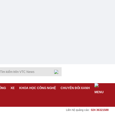
ỐNG
XE
KHOA HỌC CÔNG NGHỆ
CHUYỂN ĐỔI XANH
Liên hệ quảng cáo:
024 36321588