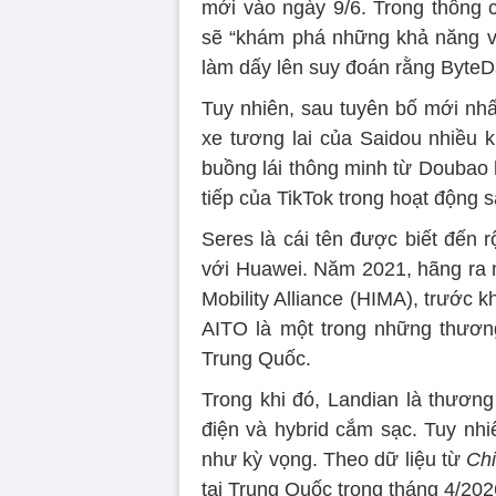
mới vào ngày 9/6. Trong thông 
sẽ “khám phá những khả năng vô
làm dấy lên suy đoán rằng ByteDa
Tuy nhiên, sau tuyên bố mới nhấ
xe tương lai của Saidou nhiều k
buồng lái thông minh từ Doubao 
tiếp của TikTok trong hoạt động s
Seres là cái tên được biết đến 
với Huawei. Năm 2021, hãng ra m
Mobility Alliance (HIMA), trước
AITO là một trong những thương
Trung Quốc.
Trong khi đó, Landian là thươn
điện và hybrid cắm sạc. Tuy nh
như kỳ vọng. Theo dữ liệu từ
Chi
tại Trung Quốc trong tháng 4/20