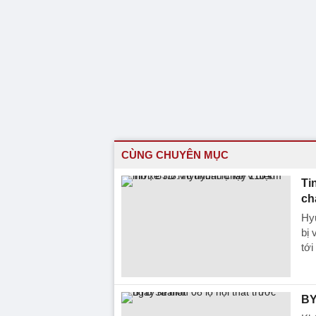
CÙNG CHUYÊN MỤC
Ti
ch
Hyu
bị 
tới
BY