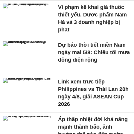
Vi phạm kê khai giá thuốc
thiết yếu, Dược phẩm Nam
Hà và 3 doanh nghiệp bị
phạt
Dự báo thời tiết miền Nam
ngày mai 5/8: Chiều tối mưa
dông diện rộng
Link xem trực tiếp
Philippines vs Thái Lan 20h
ngày 4/8, giải ASEAN Cup
2026
Áp thấp nhiệt đới khả năng
mạnh thành bão, ảnh