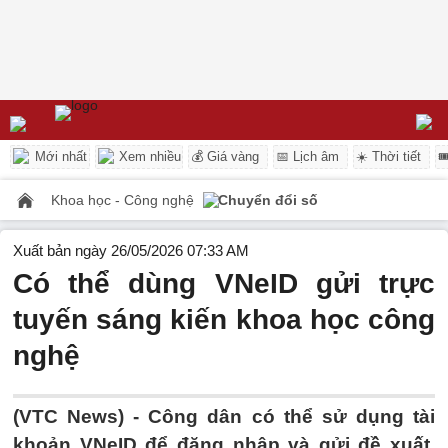
Mới nhất
Xem nhiều
💰 Giá vàng
📅 Lịch âm
☀️ Thời tiết

Khoa học - Công nghệ
Chuyển đổi số
Xuất bản ngày 26/05/2026 07:33 AM
Có thể dùng VNeID gửi trực
tuyến sáng kiến khoa học công
nghệ
(VTC News) -
Công dân có thể sử dụng tài
khoản VNeID để đăng nhập và gửi đề xuất,