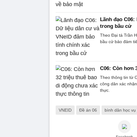
Lãnh đạo C06: 
trong bầu cử
Theo Đại tá Trần 
bầu cử bảo đảm tiê
C06: Còn hơn 3
Theo thông tin từ 
công dân xác nhận 
thực.
VNEID
Đề án 06
bình dân học vụ