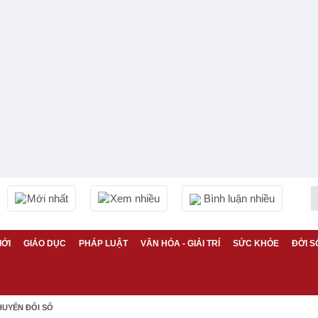
Mới nhất
Xem nhiều
Bình luận nhiều
IỚI
GIÁO DỤC
PHÁP LUẬT
VĂN HÓA - GIẢI TRÍ
SỨC KHỎE
ĐỜI S
HUYỂN ĐỔI SỐ