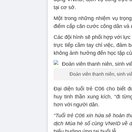
tại cơ sở.
Một trong những nhiệm vụ trọng
điểm cấp căn cước công dân và đị
Các đội hình sẽ phối hợp với lực
trực tiếp cầm tay chỉ việc, đảm 
không ảnh hưởng đến học tập củ
Đoàn viên thanh niên, sinh v
Đại diện tuổi trẻ C06 cho biết 
huy tinh thần xung kích, “đi từ
hơn với người dân.
“Tuổi trẻ C06 xin hứa sẽ hoàn t
dịch Mùa hè số cùng VNeID về đí
biểu hưởng ứng tại buổi lễ.