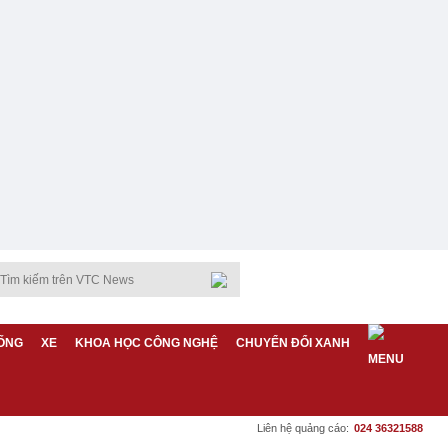
ỐNG
XE
KHOA HỌC CÔNG NGHỆ
CHUYỂN ĐỔI XANH
Liên hệ quảng cáo:
024 36321588