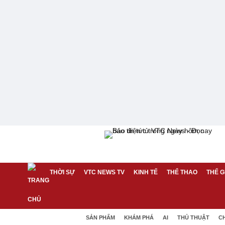
THỜI SỰ
VTC NEWS TV
KINH TẾ
THỂ THAO
THẾ G
SẢN PHẨM
KHÁM PHÁ
AI
THỦ THUẬT
C