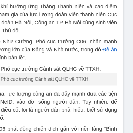
g khí hưởng ứng Tháng Thanh niên và cao điểm
tham gia của lực lượng đoàn viên thanh niên Cục
đoàn Hà Nội, Công an TP Hà Nội cùng sinh viên
n Thủ đô.
 Ngô Như Cường, Phó cục trưởng C06, nhấn mạnh
trương lớn của Đảng và Nhà nước, trong đó
Đề án
ính bản lề”.
 Phó cục trưởng Cảnh sát QLHC về TTXH.
ua, lực lượng công an đã đẩy mạnh đưa các tiện
VNeID, vào đời sống người dân. Tuy nhiên, để
điều cốt lõi là người dân phải hiểu, biết sử dụng
ố.
06 phát động chiến dịch gắn với nền tảng “Bình