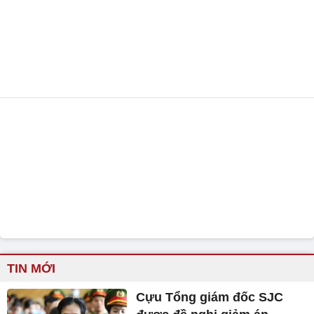
TIN MỚI
Cựu Tổng giám đốc SJC