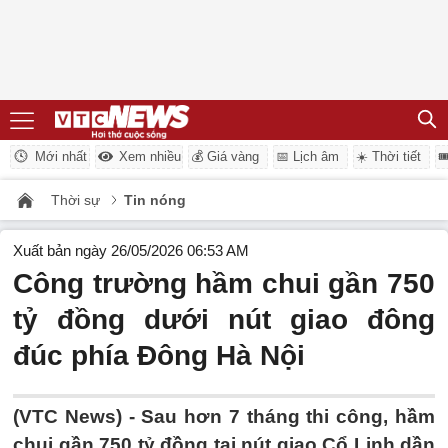
Mới nhất
Xem nhiều
💰 Giá vàng
📅 Lịch âm
☀️ Thời tiết

Thời sự
Tin nóng
Xuất bản ngày 26/05/2026 06:53 AM
Công trường hầm chui gần 750
tỷ đồng dưới nút giao đông
đúc phía Đông Hà Nội
(VTC News) -
Sau hơn 7 tháng thi công, hầm
chui gần 750 tỷ đồng tại nút giao Cổ Linh dần