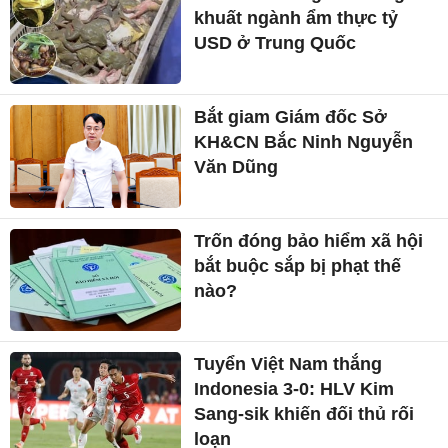
khuất ngành ẩm thực tỷ
USD ở Trung Quốc
Bắt giam Giám đốc Sở
KH&CN Bắc Ninh Nguyễn
Văn Dũng
Trốn đóng bảo hiểm xã hội
bắt buộc sắp bị phạt thế
nào?
Tuyển Việt Nam thắng
Indonesia 3-0: HLV Kim
Sang-sik khiến đối thủ rối
loạn