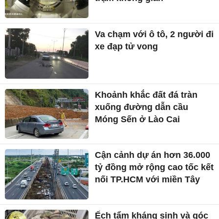
Va chạm với ô tô, 2 người đi
xe đạp tử vong
Khoảnh khắc đất đá tràn
xuống đường dẫn cầu
Móng Sến ở Lào Cai
Cận cảnh dự án hơn 36.000
tỷ đồng mở rộng cao tốc kết
nối TP.HCM với miền Tây
Ếch tẩm kháng sinh và góc