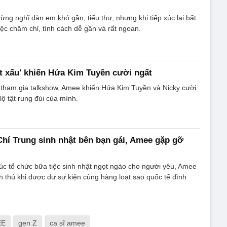
từng nghĩ đàn em khó gần, tiểu thư, nhưng khi tiếp xúc lại bất
ệc chăm chỉ, tính cách dễ gần và rất ngoan.
tật xấu' khiến Hứa Kim Tuyền cười ngất
 tham gia talkshow, Amee khiến Hứa Kim Tuyền và Nicky cười
 lộ tật rung đùi của mình.
 Chí Trung sinh nhật bên bạn gái, Amee gặp gỡ
c tổ chức bữa tiệc sinh nhật ngọt ngào cho người yêu, Amee
ch thú khi được dự sự kiện cùng hàng loạt sao quốc tế đình
EE
gen Z
ca sĩ amee