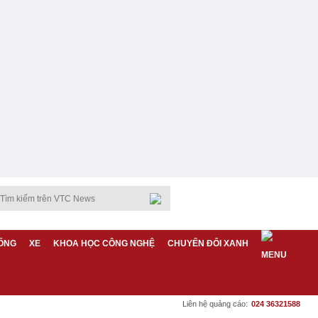
ỐNG
XE
KHOA HỌC CÔNG NGHỆ
CHUYỂN ĐỔI XANH
Liên hệ quảng cáo:
024 36321588