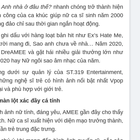
V
Anh nhà ở đâu thế?
nhanh chóng trở thành hiện
h công của ca khúc giúp nữ ca sĩ sinh năm 2000
 đảo chỉ sau thời gian ngắn hoạt động.
c ghi dấu với hàng loạt bản hit như Ex’s Hate Me,
 trời mang đi, Sao anh chưa về nhà… Năm 2020,
DreAMEE và gặt hái nhiều giải thưởng lớn như
2020 hay Nữ ngôi sao âm nhạc của năm.
g dưới sự quản lý của ST.319 Entertainment,
ững nghệ sĩ trẻ có hình ảnh nổi bật nhất Vpop
 và phù hợp với giới trẻ.
àn lột xác đầy cá tính
ình ảnh nữ tính, đáng yêu, AMEE gần đây cho thấy
ch. Nữ ca sĩ xuất hiện với diện mạo trưởng thành,
ần trẻ trung đặc trưng.