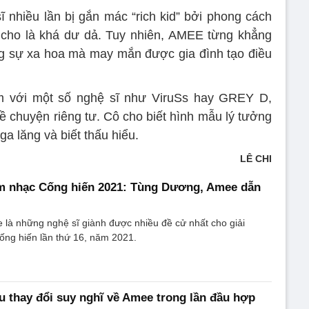
ĩ nhiều lần bị gắn mác “rich kid” bởi phong cách
cho là khá dư dả. Tuy nhiên, AMEE từng khẳng
ng sự xa hoa mà may mắn được gia đình tạo điều
m với một số nghệ sĩ như ViruSs hay GREY D,
 chuyện riêng tư. Cô cho biết hình mẫu lý tưởng
a lăng và biết thấu hiểu.
LÊ CHI
m nhạc Cống hiến 2021: Tùng Dương, Amee dẫn
là những nghệ sĩ giành được nhiều đề cử nhất cho giải
ng hiến lần thứ 16, năm 2021.
 thay đổi suy nghĩ về Amee trong lần đầu hợp