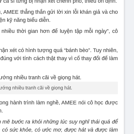
ữ ca sĩ từng bị nhận xét chênh phô, thiếu ổn định.
 AMEE thẳng thắn gửi lời xin lỗi khán giả và cho
iện kỹ năng biểu diễn.
 nhiều thời gian hơn để luyện tập mỗi ngày”, cô
nhận xét có hình tượng quá “bánh bèo”. Tuy nhiên,
úng với tính cách thật thay vì cố thay đổi để làm
ướng nhiều tranh cãi về giọng hát.
rong hành trình làm nghề, AMEE nói cô học được
n.
mẽ bước ra khỏi những lúc suy nghĩ thái quá để
ình có sức khỏe, có ước mơ, được hát và được làm