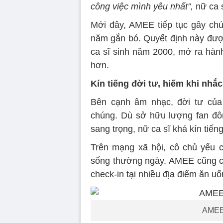
công việc mình yêu nhất”,
nữ ca s
Mới đây, AMEE tiếp tục gây chú
năm gắn bó. Quyết định này đượ
ca sĩ sinh năm 2000, mở ra hành
hơn.
Kín tiếng đời tư, hiếm khi nhắ
Bên cạnh âm nhạc, đời tư củ
chúng. Dù sở hữu lượng fan đô
sang trọng, nữ ca sĩ khá kín tiến
Trên mạng xã hội, cô chủ yếu ch
sống thường ngày. AMEE cũng có
check-in tại nhiều địa điểm ăn uố
AMEE 