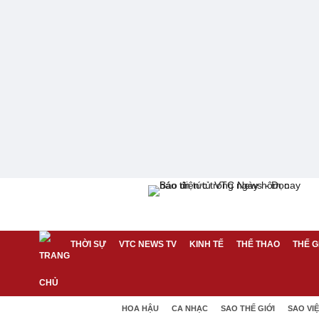
THỜI SỰ
VTC NEWS TV
KINH TẾ
THỂ THAO
THẾ G
HOA HẬU
CA NHẠC
SAO THẾ GIỚI
SAO VI