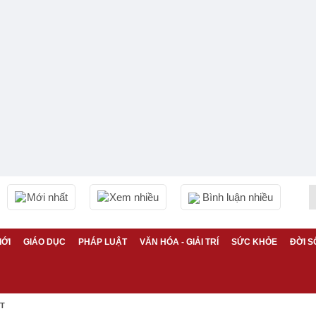
Mới nhất
Xem nhiều
Bình luận nhiều
IỚI
GIÁO DỤC
PHÁP LUẬT
VĂN HÓA - GIẢI TRÍ
SỨC KHỎE
ĐỜI S
ỆT