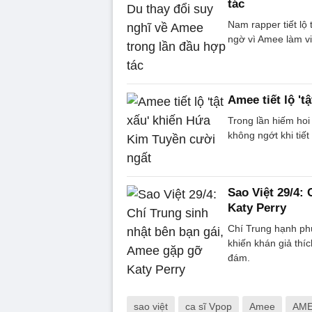
tác
Nam rapper tiết lộ 
ngờ vì Amee làm vi
Amee tiết lộ '
Trong lần hiếm hoi
không ngớt khi tiết
Sao Việt 29/4:
Katy Perry
Chí Trung hạnh phú
khiến khán giả thí
đám.
sao việt
ca sĩ Vpop
Amee
AM