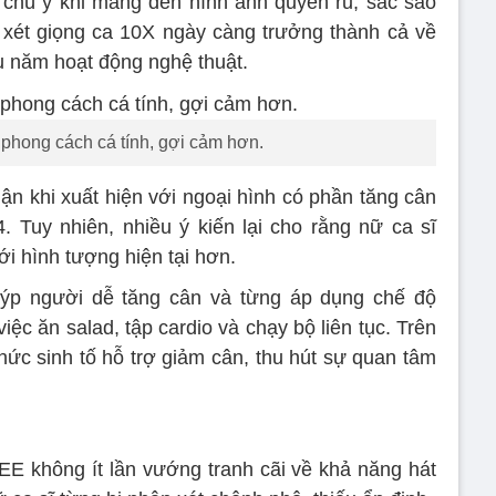
 chú ý khi mang đến hình ảnh quyến rũ, sắc sảo
 xét giọng ca 10X ngày càng trưởng thành cả về
ều năm hoạt động nghệ thuật.
phong cách cá tính, gợi cảm hơn.
n khi xuất hiện với ngoại hình có phần tăng cân
4. Tuy nhiên, nhiều ý kiến lại cho rằng nữ ca sĩ
i hình tượng hiện tại hơn.
ýp người dễ tăng cân và từng áp dụng chế độ
ệc ăn salad, tập cardio và chạy bộ liên tục. Trên
hức sinh tố hỗ trợ giảm cân, thu hút sự quan tâm
E không ít lần vướng tranh cãi về khả năng hát