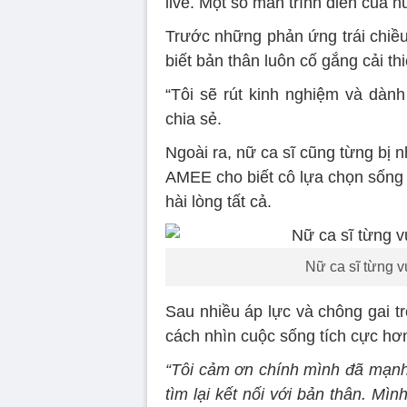
live. Một số màn trình diễn của n
Trước những phản ứng trái chiều,
biết bản thân luôn cố gắng cải th
“Tôi sẽ rút kinh nghiệm và dành
chia sẻ.
Ngoài ra, nữ ca sĩ cũng từng bị 
AMEE cho biết cô lựa chọn sống đ
hài lòng tất cả.
Nữ ca sĩ từng v
Sau nhiều áp lực và chông gai t
cách nhìn cuộc sống tích cực hơ
“Tôi cảm ơn chính mình đã mạnh 
tìm lại kết nối với bản thân. M