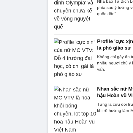
Nhà báo Tạ Bích L
phía sau ý tưởng v
quốc dân".
Profile 'cực xị
là phó giáo sư
Không chỉ gây ấn 
nhiều người chú ý 
vấn.
Nhan sắc nữ MC
hậu Hoàn vũ V
Từng là cựu đội t
khi rẽ hướng làm 