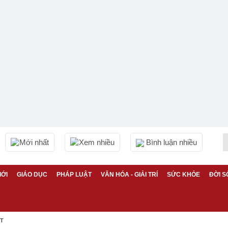
Mới nhất
Xem nhiều
Bình luận nhiều
IỚI
GIÁO DỤC
PHÁP LUẬT
VĂN HÓA - GIẢI TRÍ
SỨC KHỎE
ĐỜI S
ỆT