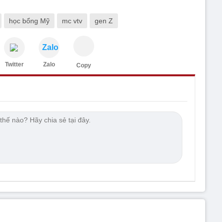
học bổng Mỹ
mc vtv
gen Z
Zalo
Twitter
Zalo
Copy