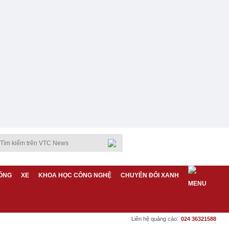
ỐNG
XE
KHOA HỌC CÔNG NGHỆ
CHUYỂN ĐỔI XANH
Liên hệ quảng cáo:
024 36321588