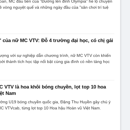
oan, MC đầu tiên của "Đường lên đỉnh Olympia" hé lộ chuyện
ề vòng nguyệt quế và những ngày đầu của "sân chơi trí tuệ
n' của nữ MC VTV: Đỗ 4 trường đại học, có chị gái
tượng với sự nghiệp dẫn chương trình, nữ MC VTV còn khiến
bởi thành tích học tập nổi bật cùng gia đình có nền tảng học
 VTV là hoa khôi bóng chuyền, lọt top 10 hoa
iệt Nam
rưởng U19 bóng chuyền quốc gia, Đặng Thu Huyền gây chú ý
MC VTVcab, từng lọt top 10 Hoa hậu Hoàn vũ Việt Nam.