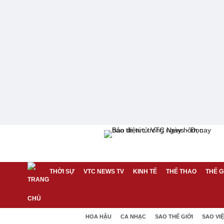
THỜI SỰ
VTC NEWS TV
KINH TẾ
THỂ THAO
THẾ G
HOA HẬU
CA NHẠC
SAO THẾ GIỚI
SAO VI