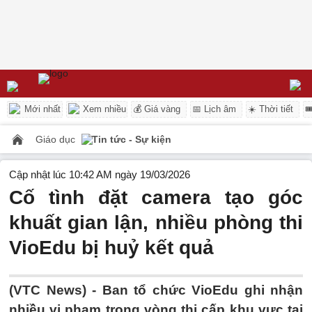
Mới nhất
Xem nhiều
💰 Giá vàng
📅 Lịch âm
☀️ Thời tiết

Giáo dục
Tin tức - Sự kiện
Cập nhật lúc 10:42 AM ngày 19/03/2026
Cố tình đặt camera tạo góc
khuất gian lận, nhiều phòng thi
VioEdu bị huỷ kết quả
(VTC News) -
Ban tổ chức VioEdu ghi nhận
nhiều vi phạm trong vòng thi cấp khu vực tại