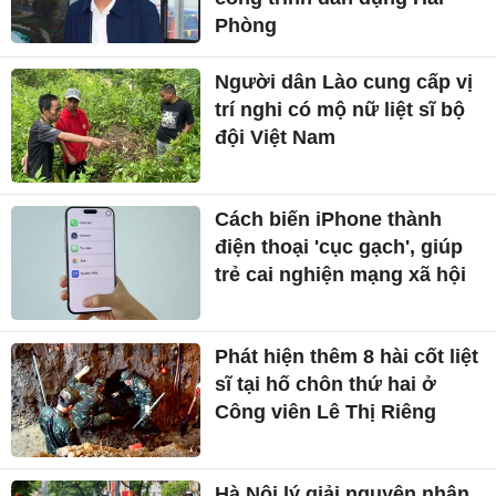
Phòng
Người dân Lào cung cấp vị
trí nghi có mộ nữ liệt sĩ bộ
đội Việt Nam
Cách biến iPhone thành
điện thoại 'cục gạch', giúp
trẻ cai nghiện mạng xã hội
Phát hiện thêm 8 hài cốt liệt
sĩ tại hố chôn thứ hai ở
Công viên Lê Thị Riêng
Hà Nội lý giải nguyên nhân