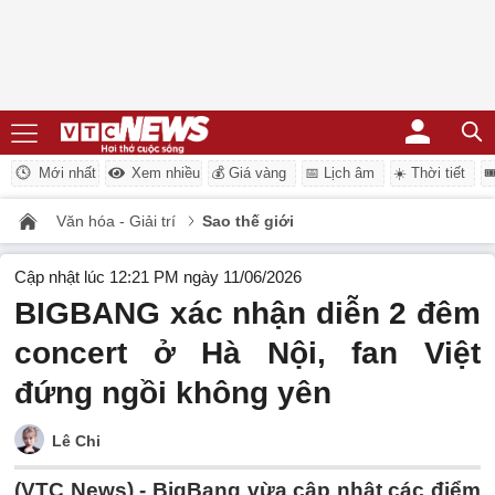
Mới nhất
Xem nhiều
💰 Giá vàng
📅 Lịch âm
☀️ Thời tiết

Văn hóa - Giải trí
Sao thế giới
Cập nhật lúc 12:21 PM ngày 11/06/2026
BIGBANG xác nhận diễn 2 đêm
concert ở Hà Nội, fan Việt
đứng ngồi không yên
Lê Chi
(VTC News) -
BigBang vừa cập nhật các điểm