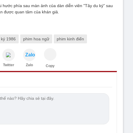
i hước phía sau màn ảnh của dàn diễn viên "Tây du ký" sau
n được quan tâm của khán giả.
 ký 1986
phim hoa ngữ
phim kinh điển
Zalo
Twitter
Zalo
Copy