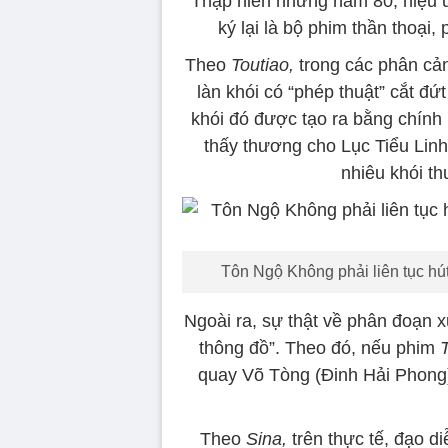
Thập niên những năm 80, hiệu ứ
ký lại là bộ phim thần thoại,
Theo
Toutiao,
trong các phân cả
làn khói có “phép thuật” cắt đứ
khói đó được tạo ra bằng chính 
thấy thương cho Lục Tiểu Linh
nhiêu khói t
Tôn Ngộ Không phải liên tục hút
Ngoài ra, sự thật về phân đoạn xu
thông đồ”. Theo đó, nếu phim
quay Võ Tòng (Đinh Hải Phong)
Theo
Sina,
trên thực tế, đạo d