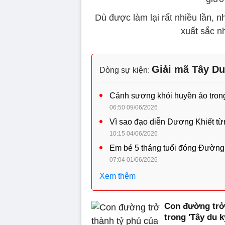
Dù được làm lại rất nhiều lần, 
xuất sắc nh
Giải mã Tây Du
Dòng sự kiện:
Cảnh sương khói huyền ảo trong 
06:50 09/06/2026
Vì sao đạo diễn Dương Khiết từn
10:15 04/06/2026
Em bé 5 tháng tuổi đóng Đường T
07:04 01/06/2026
Xem thêm
Con đường trở
trong 'Tây du k