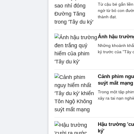
Từ cậu bé gắn liền
ngờ từ bỏ con đườ
thành đạt.
Ảnh hậu trường
Những khoảnh khắc
kỷ trước của "Tây 
Cảnh phim nguy
suýt mất mạng
Trong một tập phim
xảy ra tai nạn ngh
Hậu trường 'cư
ký'