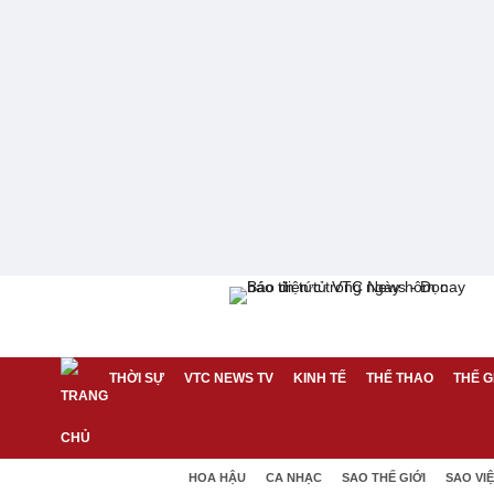
THỜI SỰ
VTC NEWS TV
KINH TẾ
THỂ THAO
THẾ G
HOA HẬU
CA NHẠC
SAO THẾ GIỚI
SAO VI