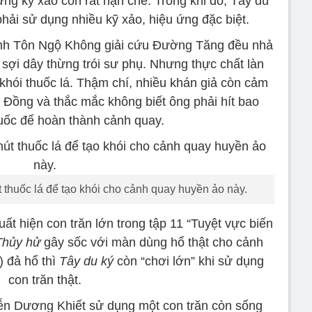
ng kỹ xảo còn rất hạn chế. Trong khi đó, Tây du
 phải sử dụng nhiều kỹ xảo, hiệu ứng đặc biệt.
nh Tôn Ngộ Không giải cứu Đường Tăng đều nhả
t sợi dây thừng trói sư phụ. Nhưng thực chất làn
khói thuốc lá. Thậm chí, nhiều khán giả còn cảm
 Đồng và thắc mắc không biết ông phải hít bao
huốc để hoàn thành cảnh quay.
 thuốc lá để tạo khói cho cảnh quay huyền ảo này.
ất hiện con trăn lớn trong tập 11 “Tuyệt vực biến
Thủy hử
gây sốc với màn dùng hổ thật cho cảnh
 đả hổ thì
Tây du ký
còn “chơi lớn” khi sử dụng
con trăn thật.
iễn Dương Khiết sử dụng một con trăn còn sống