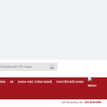
ỐNG
XE
KHOA HỌC CÔNG NGHỆ
CHUYỂN ĐỔI XANH
Liên hệ quảng cáo:
024 36321588