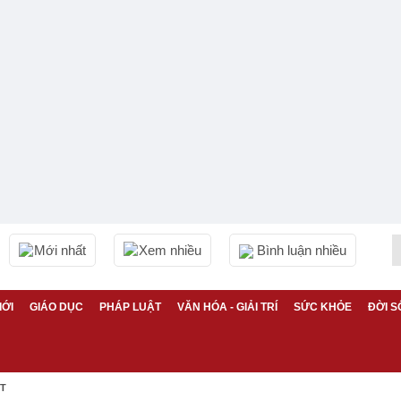
Mới nhất
Xem nhiều
Bình luận nhiều
IỚI
GIÁO DỤC
PHÁP LUẬT
VĂN HÓA - GIẢI TRÍ
SỨC KHỎE
ĐỜI S
ỆT