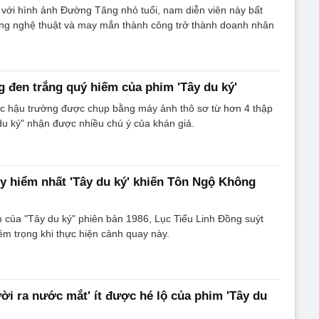
 với hình ảnh Đường Tăng nhỏ tuổi, nam diễn viên này bất
ng nghệ thuật và may mắn thành công trở thành doanh nhân
 đen trắng quý hiếm của phim 'Tây du ký'
 hậu trường được chụp bằng máy ảnh thô sơ từ hơn 4 thập
du ký" nhận được nhiều chú ý của khán giả.
 hiểm nhất 'Tây du ký' khiến Tôn Ngộ Không
 của "Tây du ký" phiên bản 1986, Lục Tiểu Linh Đồng suýt
iêm trọng khi thực hiện cảnh quay này.
ời ra nước mắt' ít được hé lộ của phim 'Tây du