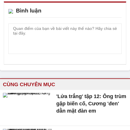
Bình luận
CÙNG CHUYÊN MỤC
'Lửa trắng' tập 12: Ông trùm
gặp biến cố, Cương 'đen'
dằn mặt đàn em