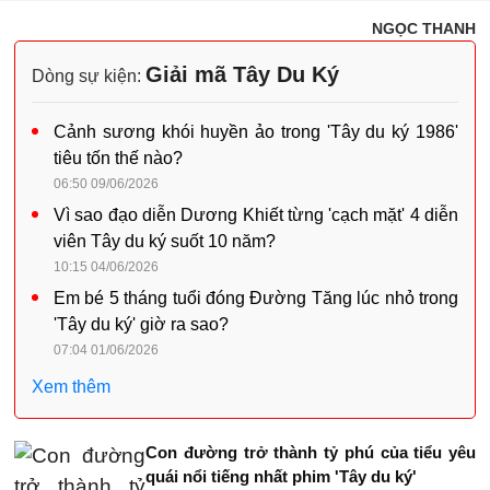
NGỌC THANH
Giải mã Tây Du Ký
Dòng sự kiện:
Cảnh sương khói huyền ảo trong 'Tây du ký 1986'
tiêu tốn thế nào?
06:50 09/06/2026
Vì sao đạo diễn Dương Khiết từng 'cạch mặt' 4 diễn
viên Tây du ký suốt 10 năm?
10:15 04/06/2026
Em bé 5 tháng tuổi đóng Đường Tăng lúc nhỏ trong
'Tây du ký' giờ ra sao?
07:04 01/06/2026
Xem thêm
Con đường trở thành tỷ phú của tiểu yêu
quái nổi tiếng nhất phim 'Tây du ký'