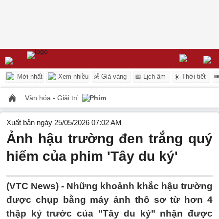
Mới nhất
Xem nhiều
💰 Giá vàng
📅 Lịch âm
☀️ Thời tiết

Văn hóa - Giải trí
Phim
Xuất bản ngày 25/05/2026 07:02 AM
Ảnh hậu trường đen trắng quý
hiếm của phim 'Tây du ký'
(VTC News) -
Những khoảnh khắc hậu trường
được chụp bằng máy ảnh thô sơ từ hơn 4
thập kỷ trước của "Tây du ký" nhận được