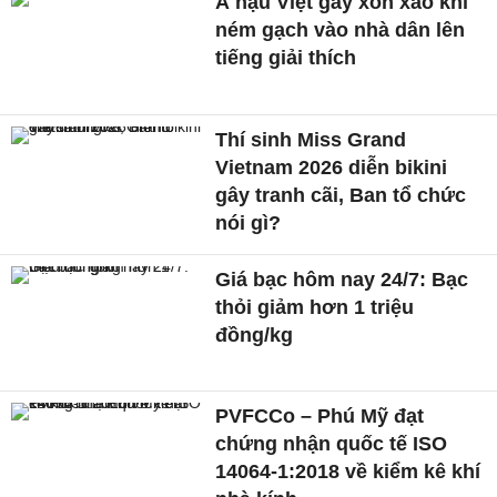
Á hậu Việt gây xôn xao khi
ném gạch vào nhà dân lên
tiếng giải thích
Thí sinh Miss Grand
Vietnam 2026 diễn bikini
gây tranh cãi, Ban tổ chức
nói gì?
Giá bạc hôm nay 24/7: Bạc
thỏi giảm hơn 1 triệu
đồng/kg
PVFCCo – Phú Mỹ đạt
chứng nhận quốc tế ISO
14064-1:2018 về kiểm kê khí