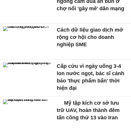
ngóng cầm đũa ăn bún ở
chợ nổi 'gây mê' dân mạng
Cách dữ liệu giao dịch mở
rộng cơ hội cho doanh
nghiệp SME
Cấp cứu vì ngày uống 3-4
lon nước ngọt, bác sĩ cảnh
báo 'thực phẩm bẩn' thời
hiện đại
Mỹ tập kích cơ sở lưu
trữ UAV, hoàn thành đêm
tấn công thứ 13 vào Iran