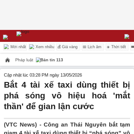
Mới nhất
Xem nhiều
💰 Giá vàng
📅 Lịch âm
☀️ Thời tiết

Pháp luật
Bản tin 113
Cập nhật lúc 03:28 PM ngày 13/05/2026
Bắt 4 tài xế taxi dùng thiết bị
phá sóng vô hiệu hoá 'mắt
thần' để gian lận cước
(VTC News) -
Công an Thái Nguyên bắt tạm
giam 4 tài xế taxi dùng thiết bị “phá sóng” vô