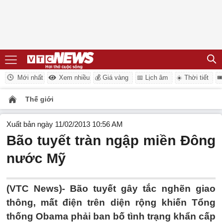
Mới nhất
Xem nhiều
💰 Giá vàng
📅 Lịch âm
☀️ Thời tiết

Thế giới
Xuất bản ngày 11/02/2013 10:56 AM
Bão tuyết tràn ngập miền Đông
nước Mỹ
(VTC News)- Bão tuyết gây tắc nghẽn giao
thông, mất điện trên diện rộng khiến Tổng
thống Obama phải ban bố tình trạng khẩn cấp