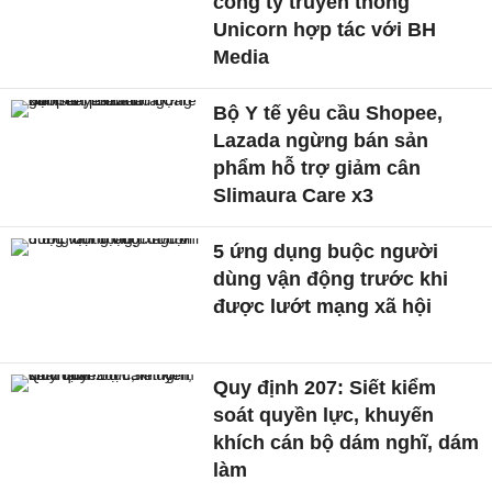
công ty truyền thông
Unicorn hợp tác với BH
Media
Bộ Y tế yêu cầu Shopee,
Lazada ngừng bán sản
phẩm hỗ trợ giảm cân
Slimaura Care x3
5 ứng dụng buộc người
dùng vận động trước khi
được lướt mạng xã hội
Quy định 207: Siết kiểm
soát quyền lực, khuyến
khích cán bộ dám nghĩ, dám
làm