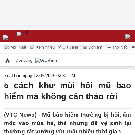
Mới nhất
Xem nhiều
💰 Giá vàng
📅 Lịch âm
☀️ Thời tiết

Đời sống
Gia đình
Xuất bản ngày 12/05/2026 02:30 PM
5 cách khử mùi hôi mũ bảo
hiểm mà không cần tháo rời
(VTC News) -
Mũ bảo hiểm thường bị hôi, ẩm
mốc vào mùa hè, thế nhưng để vệ sinh lại
thường rất vướng víu, mất nhiều thời gian.