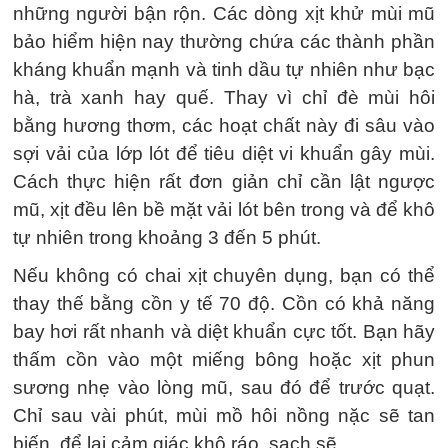
những người bận rộn. Các dòng xịt khử mùi mũ
bảo hiểm hiện nay thường chứa các thành phần
kháng khuẩn mạnh và tinh dầu tự nhiên như bạc
hà, trà xanh hay quế. Thay vì chỉ đè mùi hôi
bằng hương thơm, các hoạt chất này đi sâu vào
sợi vải của lớp lót để tiêu diệt vi khuẩn gây mùi.
Cách thực hiện rất đơn giản chỉ cần lật ngược
mũ, xịt đều lên bề mặt vải lót bên trong và để khô
tự nhiên trong khoảng 3 đến 5 phút.
Nếu không có chai xịt chuyên dụng, bạn có thể
thay thế bằng cồn y tế 70 độ. Cồn có khả năng
bay hơi rất nhanh và diệt khuẩn cực tốt. Bạn hãy
thấm cồn vào một miếng bông hoặc xịt phun
sương nhẹ vào lòng mũ, sau đó để trước quạt.
Chỉ sau vài phút, mùi mồ hôi nồng nặc sẽ tan
biến, để lại cảm giác khô ráo, sạch sẽ.