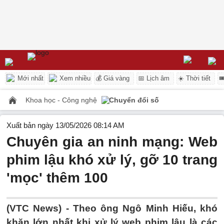
Mới nhất
Xem nhiều
💰 Giá vàng
📅 Lịch âm
☀️ Thời tiết

Khoa học - Công nghệ
Chuyển đổi số
Xuất bản ngày 13/05/2026 08:14 AM
Chuyên gia an ninh mạng: Web
phim lậu khó xử lý, gỡ 10 trang
'mọc' thêm 100
(VTC News) -
Theo ông Ngô Minh Hiếu, khó
khăn lớn nhất khi xử lý web phim lậu là các