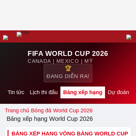
FIFA WORLD CUP 2026
CANADA | MEXICO | MỸ
🏆
ĐANG DIỄN RA!
Tin tức
Lịch thi đấu
Bảng xếp hạng
Dự đoán
Trang chủ
Bóng đá
World Cup 2026
Bảng xếp hạng World Cup 2026
BẢNG XẾP HẠNG VÒNG BẢNG WORLD CUP