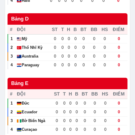
4
Haiti
0
0
0
0
0
0
0
0
🇭🇹
Bảng D
#
ĐỘI
ST
T
H
B
BT
BB
HS
ĐIỂM
1
Mỹ
0
0
0
0
0
0
0
0
🇺🇸
2
Thổ Nhĩ Kỳ
0
0
0
0
0
0
0
0
🇹🇷
3
Australia
0
0
0
0
0
0
0
0
🇦🇺
4
Paraguay
0
0
0
0
0
0
0
0
🇵🇾
Bảng E
#
ĐỘI
ST
T
H
B
BT
BB
HS
ĐIỂM
1
Đức
0
0
0
0
0
0
0
0
🇩🇪
2
Ecuador
0
0
0
0
0
0
0
0
🇪🇨
3
Bờ Biển Ngà
0
0
0
0
0
0
0
0
🇨🇮
4
Curaçao
0
0
0
0
0
0
0
0
🇨🇼