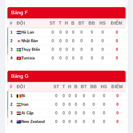
Bảng F
#
ĐỘI
ST
T
H
B
BT
BB
HS
ĐIỂM
1
Hà Lan
0
0
0
0
0
0
0
0
🇳🇱
2
Nhật Bản
0
0
0
0
0
0
0
0
🇯🇵
3
Thụy Điển
0
0
0
0
0
0
0
0
🇸🇪
4
Tunisia
0
0
0
0
0
0
0
0
🇹🇳
Bảng G
#
ĐỘI
ST
T
H
B
BT
BB
HS
ĐIỂM
1
Bỉ
0
0
0
0
0
0
0
0
🇧🇪
2
Iran
0
0
0
0
0
0
0
0
🇮🇷
3
Ai Cập
0
0
0
0
0
0
0
0
🇪🇬
4
New Zealand
0
0
0
0
0
0
0
0
🇳🇿