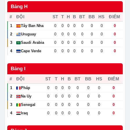
Bảng H
#
ĐỘI
ST
T
H
B
BT
BB
HS
ĐIỂM
1
Tây Ban Nha
0
0
0
0
0
0
0
0
🇪🇸
2
Uruguay
0
0
0
0
0
0
0
0
🇺🇾
3
Saudi Arabia
0
0
0
0
0
0
0
0
🇸🇦
4
Cape Verde
0
0
0
0
0
0
0
0
🇨🇻
Bảng I
#
ĐỘI
ST
T
H
B
BT
BB
HS
ĐIỂM
1
Pháp
0
0
0
0
0
0
0
0
🇫🇷
2
Na Uy
0
0
0
0
0
0
0
0
🇳🇴
3
Senegal
0
0
0
0
0
0
0
0
🇸🇳
4
Iraq
0
0
0
0
0
0
0
0
🇮🇶