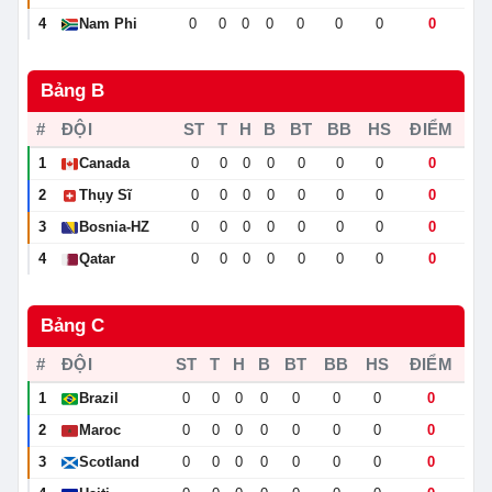
4
Nam Phi
0
0
0
0
0
0
0
0
🇿🇦
Bảng B
#
ĐỘI
ST
T
H
B
BT
BB
HS
ĐIỂM
1
Canada
0
0
0
0
0
0
0
0
🇨🇦
2
Thụy Sĩ
0
0
0
0
0
0
0
0
🇨🇭
3
Bosnia-HZ
0
0
0
0
0
0
0
0
🇧🇦
4
Qatar
0
0
0
0
0
0
0
0
🇶🇦
Bảng C
#
ĐỘI
ST
T
H
B
BT
BB
HS
ĐIỂM
1
Brazil
0
0
0
0
0
0
0
0
🇧🇷
2
Maroc
0
0
0
0
0
0
0
0
🇲🇦
3
Scotland
0
0
0
0
0
0
0
0
🏴󠁧󠁢󠁳󠁣󠁴󠁿