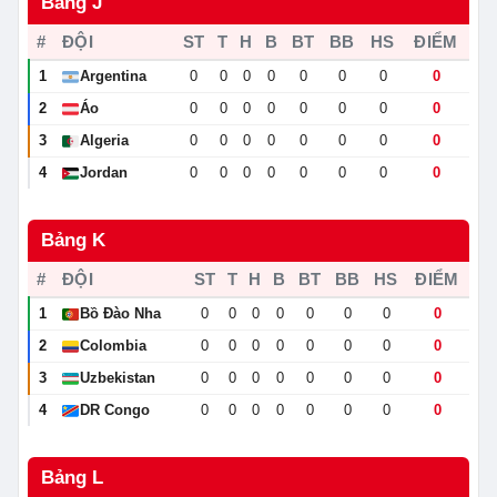
Bảng J
#
ĐỘI
ST
T
H
B
BT
BB
HS
ĐIỂM
1
Argentina
0
0
0
0
0
0
0
0
🇦🇷
2
Áo
0
0
0
0
0
0
0
0
🇦🇹
3
Algeria
0
0
0
0
0
0
0
0
🇩🇿
4
Jordan
0
0
0
0
0
0
0
0
🇯🇴
Bảng K
#
ĐỘI
ST
T
H
B
BT
BB
HS
ĐIỂM
1
Bồ Đào Nha
0
0
0
0
0
0
0
0
🇵🇹
2
Colombia
0
0
0
0
0
0
0
0
🇨🇴
3
Uzbekistan
0
0
0
0
0
0
0
0
🇺🇿
4
DR Congo
0
0
0
0
0
0
0
0
🇨🇩
Bảng L