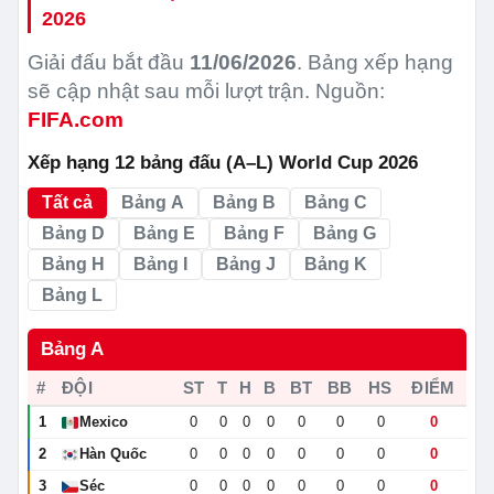
2026
Giải đấu bắt đầu
11/06/2026
. Bảng xếp hạng
sẽ cập nhật sau mỗi lượt trận. Nguồn:
FIFA.com
Xếp hạng 12 bảng đấu (A–L) World Cup 2026
Tất cả
Bảng A
Bảng B
Bảng C
Bảng D
Bảng E
Bảng F
Bảng G
Bảng H
Bảng I
Bảng J
Bảng K
Bảng L
Bảng A
#
ĐỘI
ST
T
H
B
BT
BB
HS
ĐIỂM
1
Mexico
0
0
0
0
0
0
0
0
🇲🇽
2
Hàn Quốc
0
0
0
0
0
0
0
0
🇰🇷
3
Séc
0
0
0
0
0
0
0
0
🇨🇿