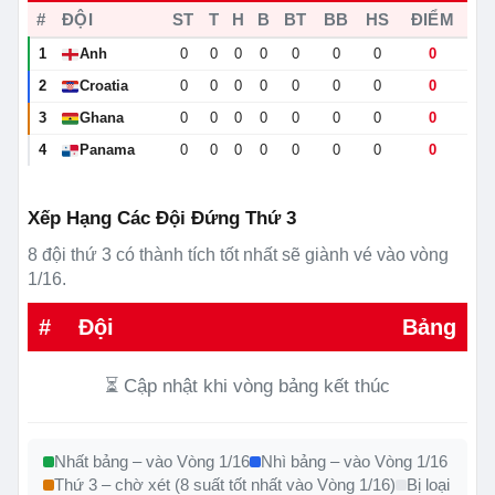
#
ĐỘI
ST
T
H
B
BT
BB
HS
ĐIỂM
1
Anh
0
0
0
0
0
0
0
0
🏴󠁧󠁢󠁥󠁮󠁧󠁿
2
Croatia
0
0
0
0
0
0
0
0
🇭🇷
3
Ghana
0
0
0
0
0
0
0
0
🇬🇭
4
Panama
0
0
0
0
0
0
0
0
🇵🇦
Xếp Hạng Các Đội Đứng Thứ 3
8 đội thứ 3 có thành tích tốt nhất sẽ giành vé vào vòng
1/16.
#
Đội
Bảng
⏳ Cập nhật khi vòng bảng kết thúc
Nhất bảng – vào Vòng 1/16
Nhì bảng – vào Vòng 1/16
Thứ 3 – chờ xét (8 suất tốt nhất vào Vòng 1/16)
Bị loại