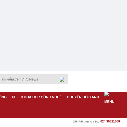
ỐNG
XE
KHOA HỌC CÔNG NGHỆ
CHUYỂN ĐỔI XANH
Liên hệ quảng cáo:
024 36321588