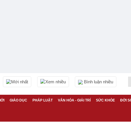
Mới nhất
Xem nhiều
Bình luận nhiều
IỚI
GIÁO DỤC
PHÁP LUẬT
VĂN HÓA - GIẢI TRÍ
SỨC KHỎE
ĐỜI S