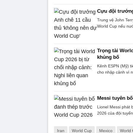
Cựu đội trưởng
Trung vệ John Terr
World Cup nếu nướ
Trọng tài Worl
khủng bố
Kênh ESPN (Mỹ) tiế
cho nhập cảnh vì n
Messi tuyên bố
Lionel Messi phát 
2026 của đội tuyển
Iran
World Cup
Mexico
World