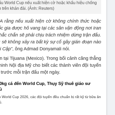
đấu World Cup nếu xuất hiện cờ hoặc khẩu hiệu chống
n trên khán đài. (Ảnh: Reuters)
FA rằng nếu xuất hiện cờ không chính thức hoặc
ốc gia được hô vang tại các sân vận động nơi Iran
chắc chắn sẽ phải chịu trách nhiệm dừng trận đấu.
sẽ không xảy ra bất kỳ sự cố gây gián đoạn nào
Ai Cập”
, ông Admad Donyamali nói.
n tại Tijuana (Mexico). Trong bối cảnh căng thẳng
ninh Nội địa Mỹ cho biết các thành viên đội tuyển
trước mỗi trận đấu một ngày.
kg cá đến World Cup, Thụy Sỹ thuê giáo sư
ủ
 World Cup 2026, các đội tuyển đều chuẩn bị rất kỹ từ bữa ăn
ủ.