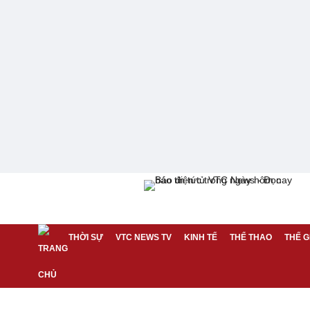
THỜI SỰ
VTC NEWS TV
KINH TẾ
THỂ THAO
THẾ G