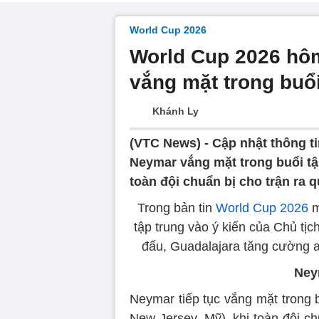
World Cup 2026
World Cup 2026 hôm
vắng mặt trong buổi
Khánh Ly
(VTC News) -
Cập nhật thông t
Neymar vắng mặt trong buổi tập
toàn đội chuẩn bị cho trận ra q
Trong bản tin
World Cup 2026
m
tập trung vào ý kiến của Chủ tịc
đấu, Guadalajara tăng cường an
Ney
Neymar tiếp tục vắng mặt trong b
New Jersey, Mỹ), khi toàn đội c