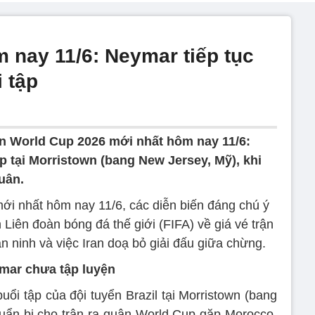
 nay 11/6: Neymar tiếp tục
 tập
in World Cup 2026 mới nhất hôm nay 11/6:
 tại Morristown (bang New Jersey, Mỹ), khi
uân.
ới nhất hôm nay 11/6, các diễn biến đáng chú ý
h Liên đoàn bóng đá thế giới (FIFA) về giá vé trận
 ninh và việc Iran doạ bỏ giải đấu giữa chừng.
mar chưa tập luyện
uổi tập của đội tuyển Brazil tại Morristown (bang
huẩn bị cho trận ra quân World Cup gặp Morocco.