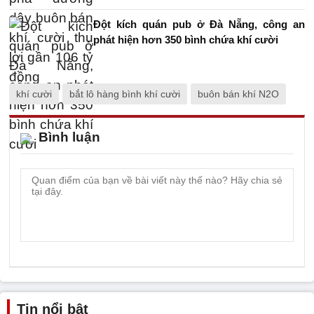
Đột kích quán pub ở Đà Nẵng, công an
phát hiện hơn 350 bình chứa khí cười
khí cười
bắt lô hàng bình khí cười
buôn bán khí N2O
Bình luận
Tin nổi bật