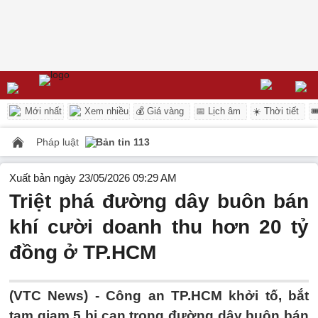
Mới nhất
Xem nhiều
💰 Giá vàng
📅 Lịch âm
☀️ Thời tiết

Pháp luật
Bản tin 113
Xuất bản ngày 23/05/2026 09:29 AM
Triệt phá đường dây buôn bán
khí cười doanh thu hơn 20 tỷ
đồng ở TP.HCM
(VTC News) -
Công an TP.HCM khởi tố, bắt
tạm giam 5 bị can trong đường dây buôn bán