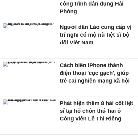
công trình dân dụng Hải
Phòng
Người dân Lào cung cấp vị
trí nghi có mộ nữ liệt sĩ bộ
đội Việt Nam
Cách biến iPhone thành
điện thoại 'cục gạch', giúp
trẻ cai nghiện mạng xã hội
Phát hiện thêm 8 hài cốt liệt
sĩ tại hố chôn thứ hai ở
Công viên Lê Thị Riêng