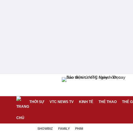
THỜI SỰ
VTC NEWS TV
KINH TẾ
THỂ THAO
THẾ G
SHOWBIZ
FAMILY
PHIM