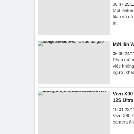
08:47 25/1
Một leaker
titan và c
tại.
Mới lên W
06:30 24/1
Phần mềm i
việc không
người khá
Vivo X90
12S Ultra
10:01 23/1
Vivo X90 P
camera ấn 