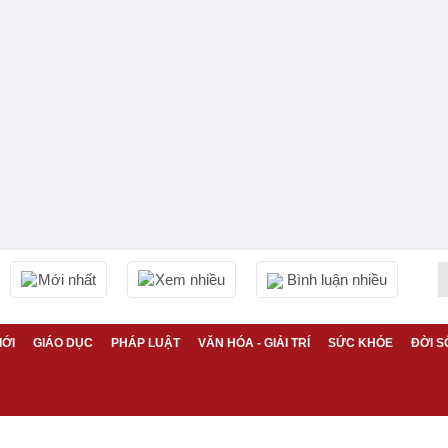
Mới nhất
Xem nhiều
Bình luận nhiều
IỚI
GIÁO DỤC
PHÁP LUẬT
VĂN HÓA - GIẢI TRÍ
SỨC KHỎE
ĐỜI S