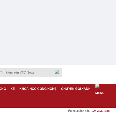
ỐNG
XE
KHOA HỌC CÔNG NGHỆ
CHUYỂN ĐỔI XANH
Liên hệ quảng cáo:
024 36321588