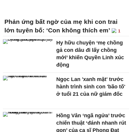
Phản ứng bất ngờ của mẹ khi con trai
lớn tuyên bố: ‘Con không thích em’
1
Hy hữu chuyện ‘mẹ chồng
gả con dâu đi lấy chồng
mới’ khiến Quyền Linh xúc
động
Ngọc Lan 'xanh mặt' trước
hành trình sinh con 'bão tố'
ở tuổi 21 của nữ giám đốc
Hồng Vân ‘ngã ngửa’ trước
chiến thuật ‘đánh nhanh rút
gọn’ của ca sĩ Phong Đạt