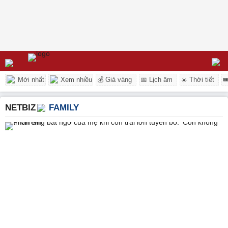
Mới nhất
Xem nhiều
💰 Giá vàng
📅 Lịch âm
☀️ Thời tiết

NETBIZ
FAMILY