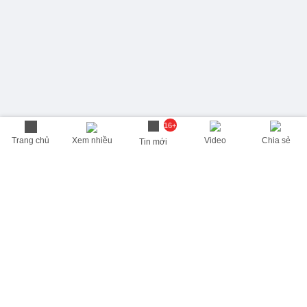
16+
Trang chủ
Xem nhiều
Video
Chia sẻ
Tin mới