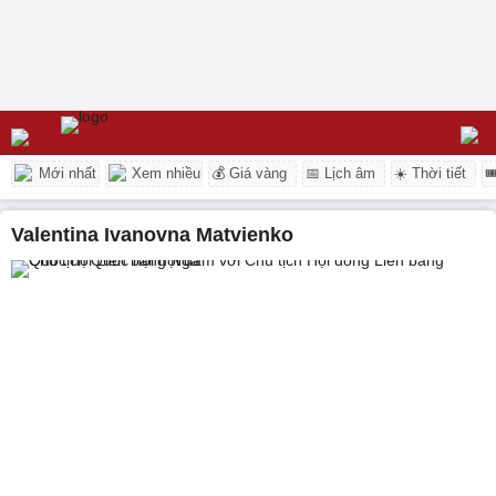
Mới nhất
Xem nhiều
💰 Giá vàng
📅 Lịch âm
☀️ Thời tiết

Valentina Ivanovna Matvienko