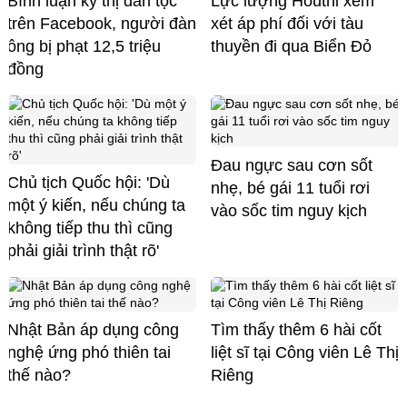
Bình luận kỳ thị dân tộc
Lực lượng Houthi xem
trên Facebook, người đàn
xét áp phí đối với tàu
ông bị phạt 12,5 triệu
thuyền đi qua Biển Đỏ
đồng
Đau ngực sau cơn sốt
Chủ tịch Quốc hội: 'Dù
nhẹ, bé gái 11 tuổi rơi
một ý kiến, nếu chúng ta
vào sốc tim nguy kịch
không tiếp thu thì cũng
phải giải trình thật rõ'
Nhật Bản áp dụng công
Tìm thấy thêm 6 hài cốt
nghệ ứng phó thiên tai
liệt sĩ tại Công viên Lê Thị
thế nào?
Riêng