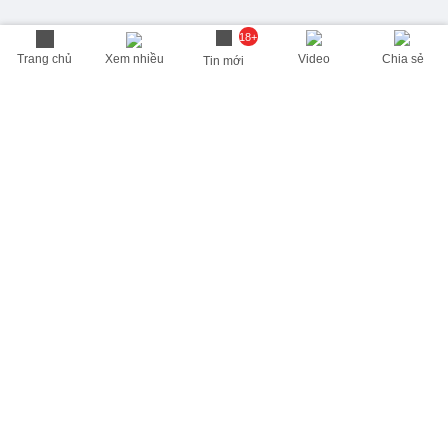
18+
Trang chủ
Xem nhiều
Video
Chia sẻ
Tin mới
THÔNG TIN HỮU ÍCH
Cập nhật nhanh các thông tin được quan tâm mỗi ngày
Lịch âm hôm nay