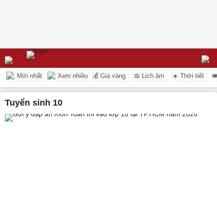
Mới nhất
Xem nhiều
💰 Giá vàng
📅 Lịch âm
☀️ Thời tiết

tuyển sinh 10