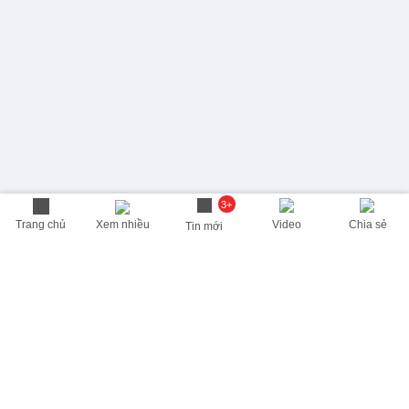
3+
Trang chủ
Xem nhiều
Video
Chia sẻ
Tin mới