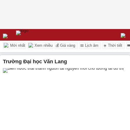
Mới nhất
Xem nhiều
💰 Giá vàng
📅 Lịch âm
☀️ Thời tiết

Trường Đại học Văn Lang