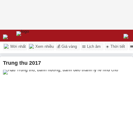
Mới nhất
Xem nhiều
💰 Giá vàng
📅 Lịch âm
☀️ Thời tiết

trung thu 2017