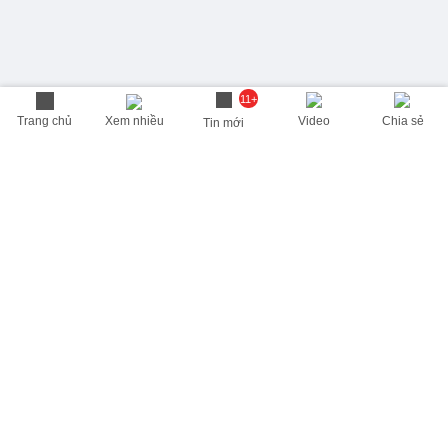
11+
Trang chủ
Xem nhiều
Video
Chia sẻ
Tin mới
THÔNG TIN HỮU ÍCH
Cập nhật nhanh các thông tin được quan tâm mỗi ngày