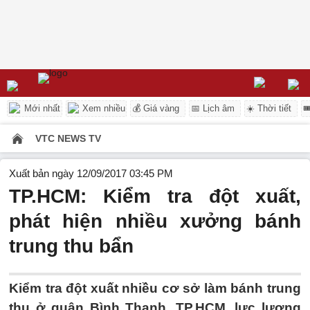
Mới nhất
Xem nhiều
💰 Giá vàng
📅 Lịch âm
☀️ Thời tiết

VTC NEWS TV
Xuất bản ngày 12/09/2017 03:45 PM
TP.HCM: Kiểm tra đột xuất,
phát hiện nhiều xưởng bánh
trung thu bẩn
Kiểm tra đột xuất nhiều cơ sở làm bánh trung
thu ở quận Bình Thạnh, TP.HCM, lực lượng