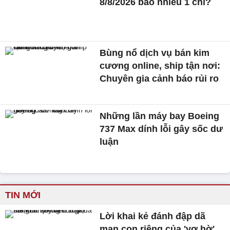
8/8/2026 bao nhiêu 1 chỉ?
Bùng nổ dịch vụ bán kim
cương online, ship tận nơi:
Chuyên gia cảnh báo rủi ro
Những lần máy bay Boeing
737 Max dính lỗi gây sốc dư
luận
TIN MỚI
Lời khai kẻ đánh đập dã
man con riêng của 'vợ hờ',