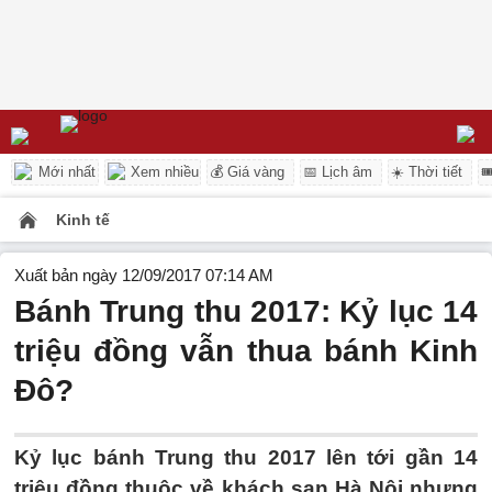
Mới nhất
Xem nhiều
💰 Giá vàng
📅 Lịch âm
☀️ Thời tiết

Kinh tế
Xuất bản ngày 12/09/2017 07:14 AM
Bánh Trung thu 2017: Kỷ lục 14
triệu đồng vẫn thua bánh Kinh
Đô?
Kỷ lục bánh Trung thu 2017 lên tới gần 14
triệu đồng thuộc về khách sạn Hà Nội nhưng