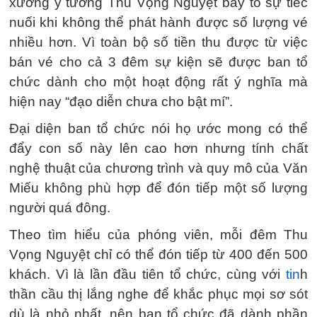
xướng ý tưởng Thu Vọng Nguyệt bày tỏ sự tiếc
nuối khi không thể phát hành được số lượng vé
nhiều hơn. Vì toàn bộ số tiền thu được từ việc
bán vé cho cả 3 đêm sự kiện sẽ được ban tổ
chức dành cho một hoạt động rất ý nghĩa mà
hiện nay “đạo diễn chưa cho bật mí”.
Đại diện ban tổ chức nói họ ước mong có thể
đẩy con số này lên cao hơn nhưng tính chất
nghệ thuật của chương trình và quy mô của Văn
Miếu không phù hợp để đón tiếp một số lượng
người quá đông.
Theo tìm hiểu của phóng viên, mỗi đêm Thu
Vọng Nguyệt chỉ có thể đón tiếp từ 400 đến 500
khách. Vì là lần đầu tiên tổ chức, cùng với
tin
h
thần cầu thị lắng nghe để khắc phục mọi sơ sót
dù là nhỏ nhất, nên ban tổ chức đã dành phần