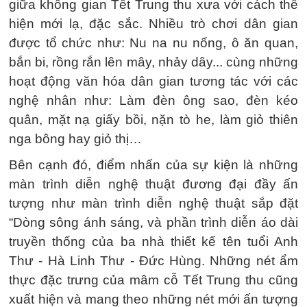
giữa không gian Tết Trung thu xưa với cách thể
hiện mới lạ, đặc sắc. Nhiều trò chơi dân gian
được tổ chức như: Nu na nu nống, ô ăn quan,
bắn bi, rồng rắn lên mây, nhảy dây... cùng những
hoạt động văn hóa dân gian tương tác với các
nghệ nhân như: Làm đèn ông sao, đèn kéo
quân, mặt nạ giấy bồi, nặn tò he, làm giỏ thiên
nga bông hay giỏ thị…
Bên cạnh đó, điểm nhấn của sự kiện là những
màn trình diễn nghệ thuật đương đại đầy ấn
tượng như màn trình diễn nghệ thuật sắp đặt
“Dòng sông ánh sáng, và phần trình diễn áo dài
truyền thống của ba nhà thiết kế tên tuổi Anh
Thư - Hà Linh Thư - Đức Hùng. Những nét ẩm
thực đặc trưng của mâm cỗ Tết Trung thu cũng
xuất hiện và mang theo những nét mới ấn tượng