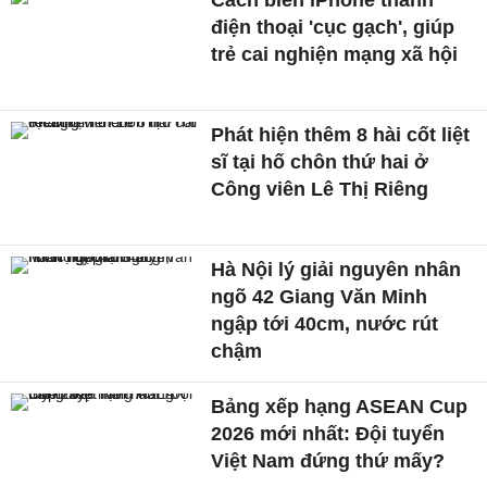
Cách biến iPhone thành
điện thoại 'cục gạch', giúp
trẻ cai nghiện mạng xã hội
Phát hiện thêm 8 hài cốt liệt
sĩ tại hố chôn thứ hai ở
Công viên Lê Thị Riêng
Hà Nội lý giải nguyên nhân
ngõ 42 Giang Văn Minh
ngập tới 40cm, nước rút
chậm
Bảng xếp hạng ASEAN Cup
2026 mới nhất: Đội tuyển
Việt Nam đứng thứ mấy?